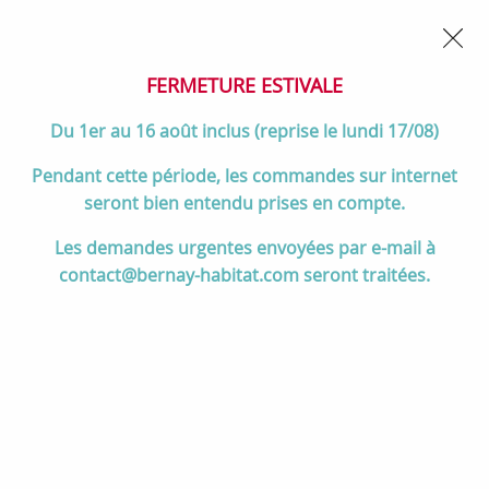
02 32 45 52 60
Contactez-nous
FERMETURE POUR CONGÉS DU 1er AU 16 AOÛT
- Service
client joignable du lundi au vendredi de 10h à 17h
FERMETURE ESTIVALE
0
Du 1er au 16 août inclus (reprise le lundi 17/08)
Pendant cette période, les commandes sur internet
seront bien entendu prises en compte.
Accueil
>
Cuisson
>
Les demandes urgentes envoyées par e-mail à
DESTOCKAGE & MEILLEURES VENTES CUISSON
>
Éviers & Mitigeurs
contact@bernay-habitat.com seront traitées.
>
PROMO : Mitigeur évier JULY+ bec col de cigne chromé - JACOB
DELAFON Réf. E35686-4-CP