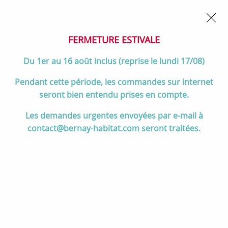
02 32 45 52 60
Contactez-nous
FERMETURE POUR CONGÉS DU 1er AU 16 AOÛT
- Service
client joignable du lundi au vendredi de 10h à 17h
FERMETURE ESTIVALE
0
Du 1er au 16 août inclus (reprise le lundi 17/08)
Pendant cette période, les commandes sur internet
seront bien entendu prises en compte.
Accueil
>
Salle de bain
>
Collection Decotec
>
Collection BENTO
>
Les demandes urgentes envoyées par e-mail à
Plan simple vasque Alceste Solid Surface 100cm (1 trou de robinet)
contact@bernay-habitat.com seront traitées.
Blanc mat - DECOTEC Réf. 1799011