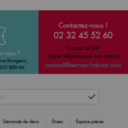
Contactez-nous !
02 32 45 52 60
Contact et SAV
s-nous ?
Appel téléphonique non surtaxé
ice Bourgeois,
contact@bernay-habitat.com
7300 BERNAY
Demande de devis
Divers
Espace pièces
|
|