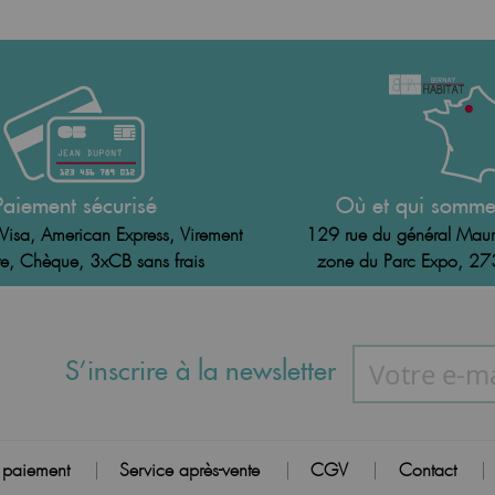
Paiement sécurisé
Où et qui somme
Visa, American Express, Virement
129 rue du général Maur
e, Chèque, 3xCB sans frais
zone du Parc Expo, 2
S’inscrire à la newsletter
 paiement
Service après-vente
CGV
Contact
|
|
|
|