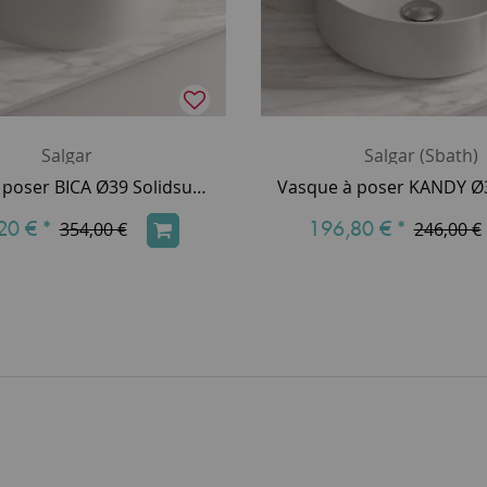
Salgar
Salgar (Sbath)
Vasque à poser BICA Ø39 Solidsurface Blanc mat (percée 1 trou de robinet) - SALGAR Réf. 97647
20 €
*
196,80 €
*
354,00 €
246,00 €