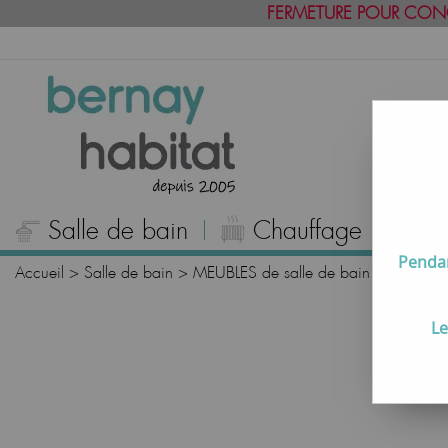
FERMETURE POUR CON
Salle de bain
Chauffage
C
Pendan
Accueil
>
Salle de bain
>
MEUBLES de salle de bain
>
Plans de 
Le