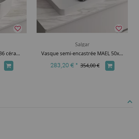
Salgar
Vasque à poser KANDY Ø36 céramique blanc brillant - SALGAR Réf. 91489
Vasque semi-encastrée MAEL 50x31cm SolidSurface blanc mat - SALGAR Réf.
283,20 €
*
354,00 €