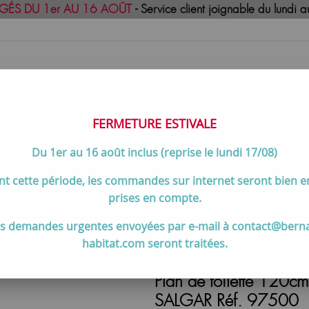
GÉS DU 1er AU 16 AOÛT
- Service client joignable du lund
FERMETURE ESTIVALE
Du 1er au 16 août inclus (reprise le lundi 17/08)
uisson
Meilleures ventes
Contactez-no
t cette période, les commandes sur internet seront bien 
toilette
>
Plan de toilette 120cm Solid surface Blanc mat (épaiss
prises en compte.
s demandes urgentes envoyées par e-mail à contact@bern
habitat.com seront traitées.
Plan de toilette 120cm
SALGAR Réf. 97500