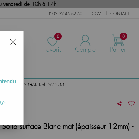
i au vendredi de 10h à 17h
CGV
CONTACT
02 32 45 52 60
|
|
0
0
Favoris
Compte
Panier
us
entendu
eur 12mm) - SALGAR Réf. 97500
ay-
 Solid surface Blanc mat (épaisseur 12mm) -