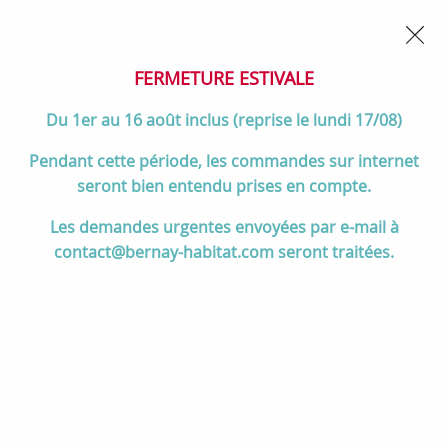
02 32 45 52 60
Contactez-nous
FERMETURE POUR CONGÉS DU 1er AU 16 AOÛT
- Service
client joignable du lundi au vendredi de 10h à 17h
FERMETURE ESTIVALE
0
Du 1er au 16 août inclus (reprise le lundi 17/08)
Pendant cette période, les commandes sur internet
seront bien entendu prises en compte.
Accueil
>
Salle de bain
>
MEUBLES de salle de bain
>
Les demandes urgentes envoyées par e-mail à
Plans de toilette
>
Plan de toilette 100cm Marbre blanc (épaisseur
contact@bernay-habitat.com seront traitées.
12mm) - SALGAR Réf. 97511