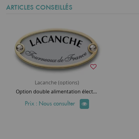
ARTICLES CONSEILLÉS
Lacanche (options)
Option double alimentation électrique monophasée 230 volts ou simple alimentation triphasée 400 volts
Prix : Nous consulter