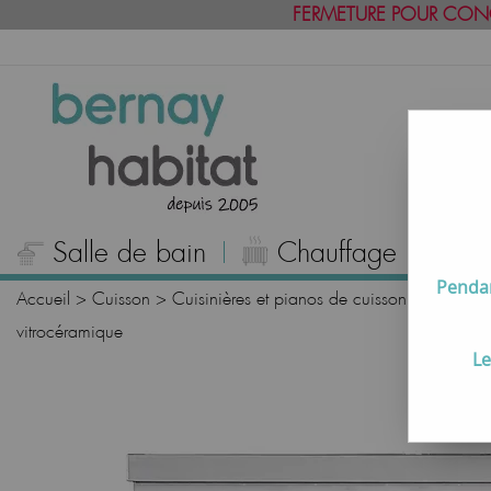
FERMETURE POUR CON
Salle de bain
Chauffage
C
Pendan
Accueil
>
Cuisson
>
Cuisinières et pianos de cuisson
>
Pianos 
vitrocéramique
Le