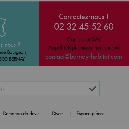
Contactez-nous !
02 32 45 52 60
Contact et SAV
s-nous ?
Appel téléphonique non surtaxé
ice Bourgeois,
contact@bernay-habitat.com
7300 BERNAY
Demande de devis
Divers
Espace pièces
|
|