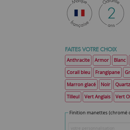
FAITES VOTRE CHOIX
Anthracite
Armor
Blanc
Corail bleu
Frangipane
Gr
Marron glacé
Noir
Quartz
Tilleul
Vert Anglais
Vert O
Finition manettes (chromé o