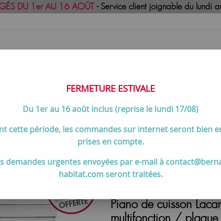
GÉS DU 1er AU 16 AOÛT
- Service client joignable du lund
FERMETURE ESTIVALE
Du 1er au 16 août inclus (reprise le lundi 17/08)
uisson
Meilleures ventes
Contactez-no
t cette période, les commandes sur internet seront bien 
de cuisson 60 à 80 cm
>
Piano de cuisson Lacanche Cormatin Mode
prises en compte.
s demandes urgentes envoyées par e-mail à contact@bern
Lacanche (70 à 100 cm)
habitat.com seront traitées.
Piano de cuisson Laca
multifonction / plaque