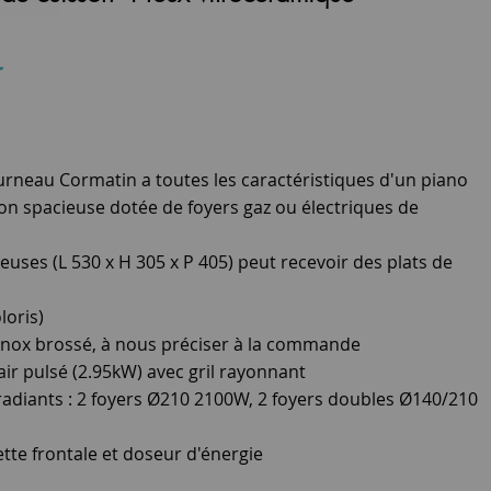
r
urneau Cormatin a toutes les caractéristiques d'un piano
son spacieuse dotée de foyers gaz ou électriques de
uses (L 530 x H 305 x P 405) peut recevoir des plats de
loris)
inox brossé, à nous préciser à la commande
air pulsé (2.95kW) avec gril rayonnant
radiants : 2 foyers Ø210 2100W, 2 foyers doubles Ø140/210
e frontale et doseur d'énergie