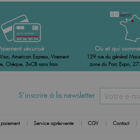
Paiement sécurisé
Où et qui somme
Visa, American Express, Virement
129 rue du général Maur
e, Chèque, 3xCB sans frais
zone du Parc Expo, 2
S’inscrire à la newsletter
 paiement
Service après-vente
CGV
Contact
|
|
|
|