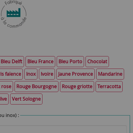
Bleu Delft
Bleu France
Bleu Porto
Chocolat
is faïence
Inox
Ivoire
Jaune Provence
Mandarine
 rose
Rouge Bourgogne
Rouge griotte
Terracotta
live
Vert Sologne
u inox) :