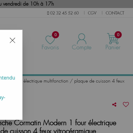
i au vendredi de 10h à 17h
CGV
CONTACT
02 32 45 52 60
|
|
0
0
Favoris
Compte
Panier
us
entendu
rn 1 four électrique multifonction / plaque de cuisson 4 feux
ay-
nche Cormatin Modern 1 four électrique
 de cuisson 4 feux vitrocéramique