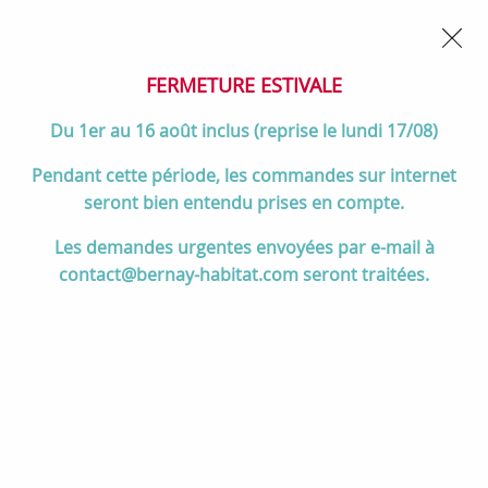
02 32 45 52 60
Contactez-nous
FERMETURE POUR CONGÉS DU 1er AU 16 AOÛT
- Service
client joignable du lundi au vendredi de 10h à 17h
FERMETURE ESTIVALE
0
Du 1er au 16 août inclus (reprise le lundi 17/08)
Pendant cette période, les commandes sur internet
seront bien entendu prises en compte.
Accueil
>
Cuisson
>
Cuisinières et pianos de cuisson
>
Les demandes urgentes envoyées par e-mail à
Pianos de cuisson 60 à 80 cm
>
Piano de cuisson Concerto 60cm
contact@bernay-habitat.com seront traitées.
Four multifonction émail / 4 brûleurs Noir brillant - SMEG Réf.
GP61BL9