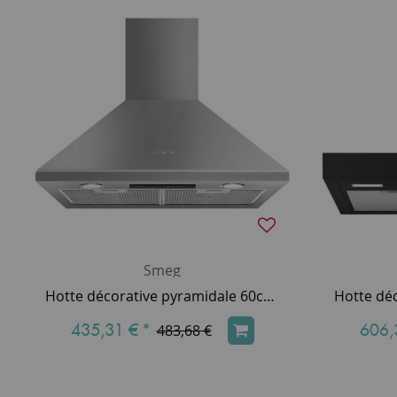
Smeg
Hotte décorative pyramidale 60cm 420m3/h (635m3/h intensif) Inox - SMEG Elite Réf. KSED65XE
435,31 €
*
606,
483,68 €