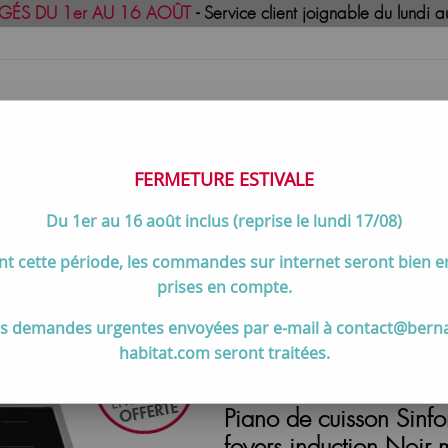
GÉS DU 1er AU 16 AOÛT
- Service client joignable du lund
FERMETURE ESTIVALE
Du 1er au 16 août inclus (reprise le lundi 17/08)
uisson
Meilleures ventes
Contactez-no
t cette période, les commandes sur internet seront bien 
de cuisson 60 à 80 cm
>
Piano de cuisson Sinfonia 60cm Four mult
prises en compte.
s demandes urgentes envoyées par e-mail à contact@bern
habitat.com seront traitées.
Piano de cuisson Sinfo
foyers induction Noi