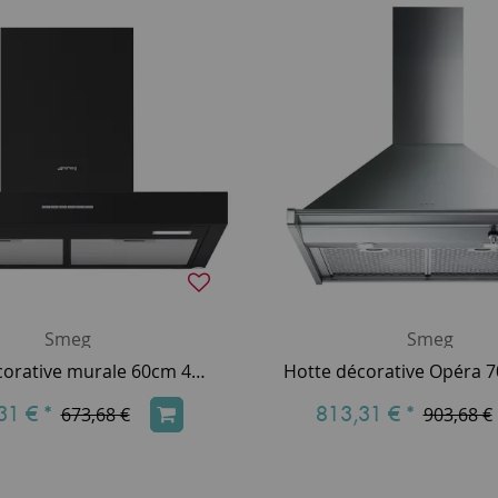
Smeg
Smeg
Hotte décorative murale 60cm 473m3/h A Noir mat - SMEG Réf. KBT600MB
31 €
*
813,31 €
*
673,68 €
903,68 €