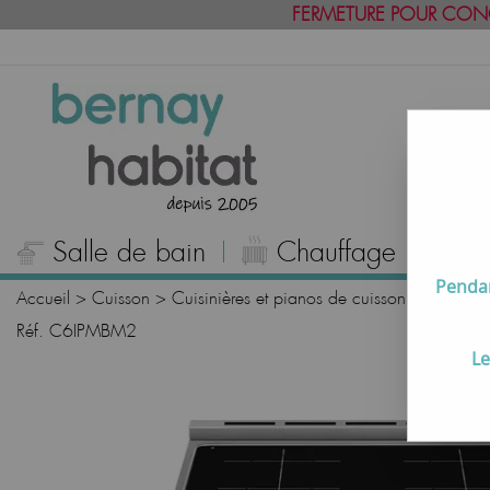
FERMETURE POUR CON
Salle de bain
Chauffage
C
Pendan
Accueil
>
Cuisson
>
Cuisinières et pianos de cuisson
>
Pianos 
Réf. C6IPMBM2
Le