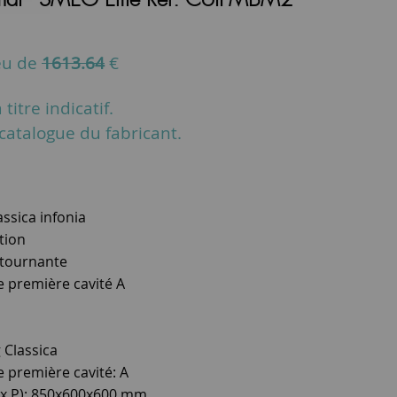
eu de
1613.64
€
titre indicatif.
u catalogue du fabricant.
ssica infonia
tion
 tournante
e première cavité A
Classica
e première cavité: A
 x P): 850x600x600 mm