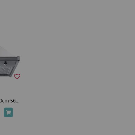
Hotte décorative Opéra 70cm 567m3/h (788m3/h intensif) Inox - SMEG Réf. KD70XE