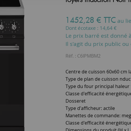
1452
,
28
€
TTC
au li
Dont écotaxe :
14,64
€
Le prix barré est donné à 
Il s'agit du prix public o
Réf. :
C6IPMBM2
Centre de cuisson 60x60 cm la
Type de plan de cuisson nduc
Type du four principal haleur
Classe d'efficacité énergétiqu
Dosseret
Type d'afficheur: actile
Manettes de commande: meg 
Classe d'efficacité énergétiqu
Dimensions du produit (H x L