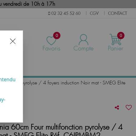
i au vendredi de 10h à 17h
CGV
CONTACT
02 32 45 52 60
|
|
0
0
Favoris
Compte
Panier
us
entendu
ifonction pyrolyse / 4 foyers induction Noir mat - SMEG Elite
ay-
nia 60cm Four multifonction pyrolyse / 4
r mat - SMEG Elite Réf. C6IPMBM2