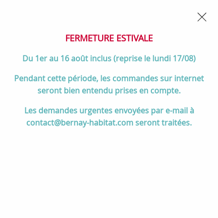
02 32 45 52 60
Contactez-nous
FERMETURE POUR CONGÉS DU 1er AU 16 AOÛT
- Service
client joignable du lundi au vendredi de 10h à 17h
FERMETURE ESTIVALE
0
Du 1er au 16 août inclus (reprise le lundi 17/08)
Pendant cette période, les commandes sur internet
seront bien entendu prises en compte.
Accueil
>
Cuisson
>
Cuisinières et pianos de cuisson
>
Les demandes urgentes envoyées par e-mail à
Pianos de cuisson 140 cm et +
>
Piano de cuisson Lacanche Cluny
contact@bernay-habitat.com seront traitées.
1400 Classic D 2 fours gaz / plaque de cuisson 4 feux gaz + coup
de feu