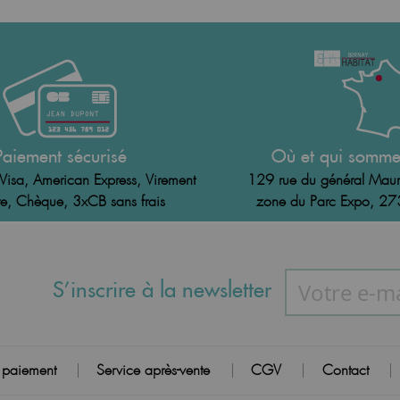
Paiement sécurisé
Où et qui somme
Visa, American Express, Virement
129 rue du général Maur
e, Chèque, 3xCB sans frais
zone du Parc Expo, 2
S’inscrire à la newsletter
 paiement
Service après-vente
CGV
Contact
|
|
|
|