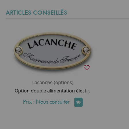
ARTICLES CONSEILLÉS
Lacanche (options)
Option double alimentation électrique monophasée 230 volts ou simple alimentation triphasée 400 volts
Prix : Nous consulter