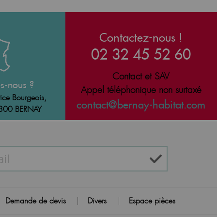
Contactez-nous !
02 32 45 52 60
Contact et SAV
s-nous ?
Appel téléphonique non surtaxé
ice Bourgeois,
contact@bernay-habitat.com
7300 BERNAY
Demande de devis
Divers
Espace pièces
|
|