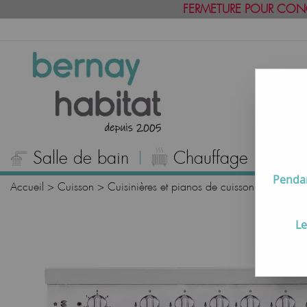
FERMETURE POUR CON
Salle de bain
Chauffage
C
Pendan
Accueil
>
Cuisson
>
Cuisinières et pianos de cuisson
>
Pianos 
Le