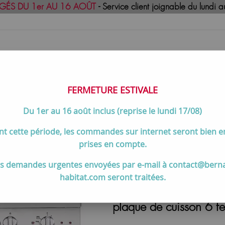
GÉS DU 1er AU 16 AOÛT
- Service client joignable du lund
FERMETURE ESTIVALE
Du 1er au 16 août inclus (reprise le lundi 17/08)
uisson
Meilleures ventes
Contactez-no
t cette période, les commandes sur internet seront bien 
de cuisson 90 à 120 cm
>
Piano de cuisson Lacanche Bussy Modern
prises en compte.
Lacanche (70 à 100 cm)
s demandes urgentes envoyées par e-mail à contact@bern
habitat.com seront traitées.
Piano de cuisson Laca
plaque de cuisson 6 fe