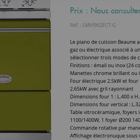
Prix : Nous consulte
Réf. :
LMVI962ECT-G
Le piano de cuisson Beaune a
gaz ou électrique associé à u
sélectionner trois modes de cui
Finitions : émail ou inox (24 co
Manettes chrome brillant ou 
Four électrique 2.5kW et four 
2.65kW avec gril rayonnant
Dimensions four 1 : L.400 x H.
Dimensions four vertical : L.3
Table vitrocéramique, foyers 
1100/1400W, 1 foyer Ø200 1
Commande rotative par manett
Affichage électronuque sous 