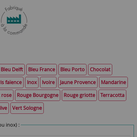
Bleu Delft
Bleu France
Bleu Porto
Chocolat
is faïence
Inox
Ivoire
Jaune Provence
Mandarine
 rose
Rouge Bourgogne
Rouge griotte
Terracotta
live
Vert Sologne
u inox) :