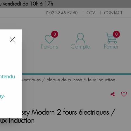
i au vendredi de 10h à 17h
CGV
CONTACT
02 32 45 52 60
|
|
0
0
Favoris
Compte
Panier
us
entendu
 2 fours électriques / plaque de cuisson 6 feux induction
ay-
nche Bussy Modern 2 fours électriques /
ux induction