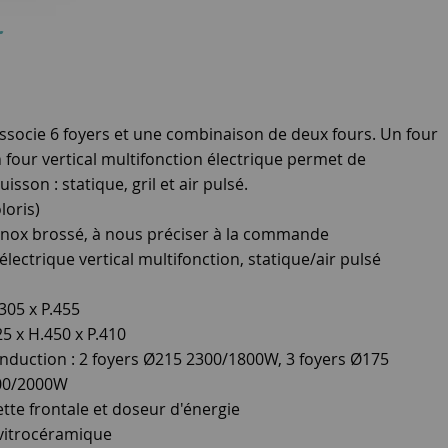
r
ssocie 6 foyers et une combinaison de deux fours. Un four
n four vertical multifonction électrique permet de
sson : statique, gril et air pulsé.
loris)
inox brossé, à nous préciser à la commande
électrique vertical multifonction, statique/air pulsé
305 x P.455
25 x H.450 x P.410
induction : 2 foyers Ø215 2300/1800W, 3 foyers Ø175
400/2000W
e frontale et doseur d'énergie
vitrocéramique