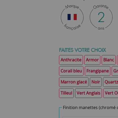
FAITES VOTRE CHOIX
Anthracite
Armor
Blanc
Corail bleu
Frangipane
Gr
Marron glacé
Noir
Quartz
Tilleul
Vert Anglais
Vert O
Finition manettes (chromé o