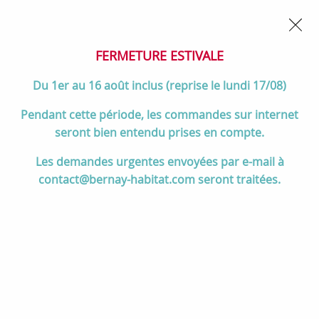
02 32 45 52 60
Contactez-nous
FERMETURE POUR CONGÉS DU 1er AU 16 AOÛT
- Service
client joignable du lundi au vendredi de 10h à 17h
FERMETURE ESTIVALE
0
Du 1er au 16 août inclus (reprise le lundi 17/08)
Pendant cette période, les commandes sur internet
seront bien entendu prises en compte.
Accueil
>
Cuisson
>
Cuisinières et pianos de cuisson
>
Les demandes urgentes envoyées par e-mail à
Pianos de cuisson 90 à 120 cm
>
Piano de cuisson Lacanche Bussy 2
contact@bernay-habitat.com seront traitées.
fours électriques / plaque de cuisson 6 feux induction