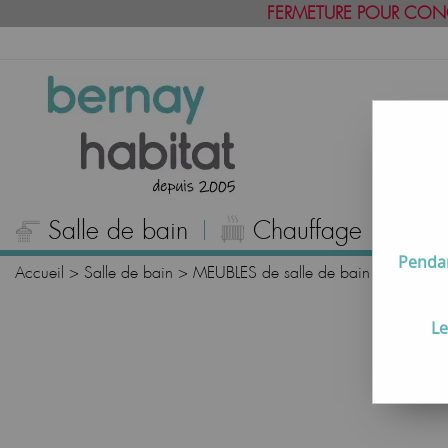
FERMETURE POUR CON
Salle de bain
Chauffage
C
Pendan
Accueil
>
Salle de bain
>
MEUBLES de salle de bain
>
Armoires 
Le