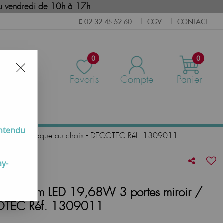
i au vendredi de 10h à 17h
CGV
CONTACT
02 32 45 52 60
|
|
0
0
Favoris
Compte
Panier
us
entendu
es miroir / Laque au choix - DECOTEC Réf. 1309011
ay-
ivine 80cm LED 19,68W 3 portes miroir /
COTEC Réf. 1309011