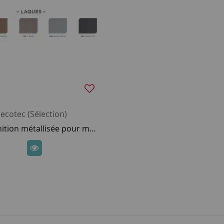
ecotec (Sélection)
Option finition métallisée pour meuble laqué DECOTEC (10% de plus-value) - SUR DEVIS