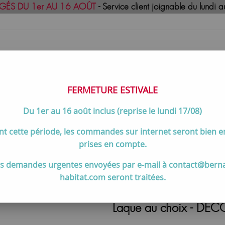
GÉS DU 1er AU 16 AOÛT
- Service client joignable du lund
FERMETURE ESTIVALE
Du 1er au 16 août inclus (reprise le lundi 17/08)
uisson
Meilleures ventes
Contactez-no
t cette période, les commandes sur internet seront bien 
de toilette
>
Armoire de toilette Divine 80cm LED 19,68W 3 port
prises en compte.
s demandes urgentes envoyées par e-mail à contact@bern
habitat.com seront traitées.
Armoire de toilette D
Laque au choix - DE