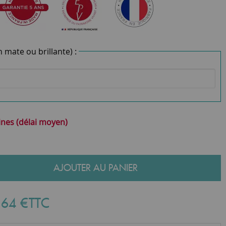
n mate ou brillante) :
ines (délai moyen)
AJOUTER AU PANIER
,
64
€
TTC