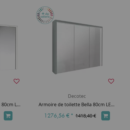
Decotec
Armoire de toilette Divine 80cm LED 19,68W 3 portes miroir / Décor bois au choix - DECOTEC Réf. 1309012
Armoire de toilette Bella 80cm LED 27,21W 3 portes miroir / Laque au choix - DECOTEC Réf. 1309301
1276,56 €
*
1418,40 €