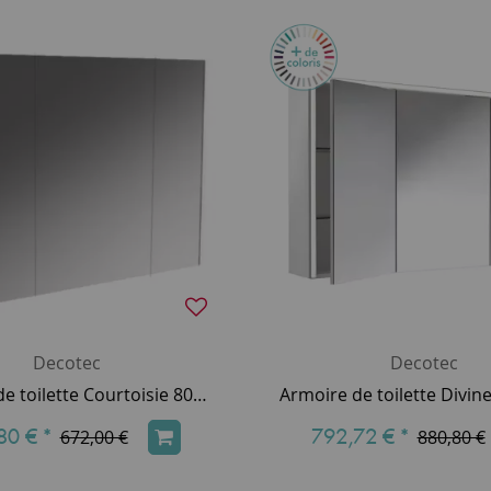
Decotec
Decotec
Armoire de toilette Courtoisie 80cm 3 portes miroir / Laque au choix (spot et prise en option) - DECOTEC Réf. 1309511
80 €
*
792,72 €
*
672,00 €
880,80 €