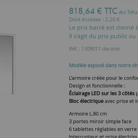
818
,
64
€
TTC
au lie
Dont écotaxe :
2,20
€
Le prix barré est donné à 
Il s'agit du prix public o
Réf. :
1309011-decotec
Modèle exposé dans notre 
L’armoire créée pour le confo
Design et fonctionnelle :
Éclairage LED sur les 3 côtés
p
Bloc électrique
avec prise et i
Armoire L.80 cm
3 portes miroir simple face
6 tablettes réglables en verre
Interrupteur et prise électriq