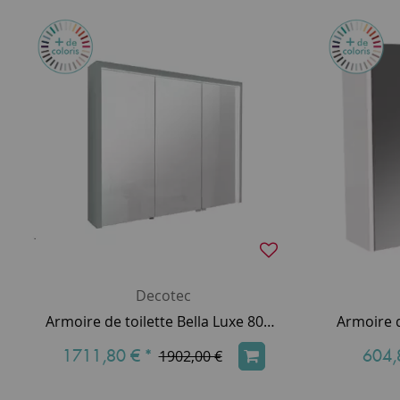
Decotec
Armoire de toilette Bella Luxe 80cm LED 27,21W 3 portes miroir double face / Laque au choix - DECOTEC Réf. 1309401
1711,80 €
*
604,
1902,00 €