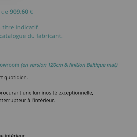
u de
909.60
€
titre indicatif.
u catalogue du fabricant.
showroom
(en version 120cm & finition Baltique mat)
rt quotidien.
rocurant une luminosité exceptionnelle,
nterrupteur à l'intérieur.
ue intérieur