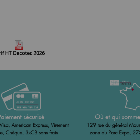
rif HT Decotec 2026
Paiement sécurisé
Où et qui somme
Visa, American Express, Virement
129 rue du général Maur
e, Chèque, 3xCB sans frais
zone du Parc Expo, 2