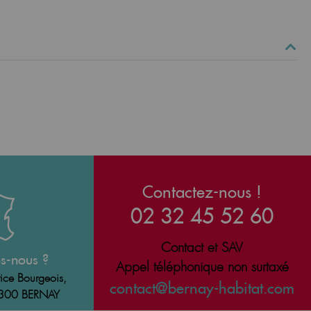
Contactez-nous !
02 32 45 52 60
Contact et SAV
s-nous ?
Appel téléphonique non surtaxé
ice Bourgeois,
contact@bernay-habitat.com
7300 BERNAY