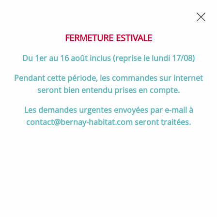
02 32 45 52 60
Contactez-nous
FERMETURE POUR CONGÉS DU 1er AU 16 AOÛT
- Service
client joignable du lundi au vendredi de 10h à 17h
FERMETURE ESTIVALE
0
Du 1er au 16 août inclus (reprise le lundi 17/08)
Pendant cette période, les commandes sur internet
seront bien entendu prises en compte.
Accueil
>
Salle de bain
>
MEUBLES de salle de bain
>
Les demandes urgentes envoyées par e-mail à
Meubles 120 cm et +
>
Ensemble NOJA 121cm meuble 6 tiroirs
contact@bernay-habitat.com seront traitées.
Chêne naturel + vasque (miroir en option) - Salgar Réf. 106292