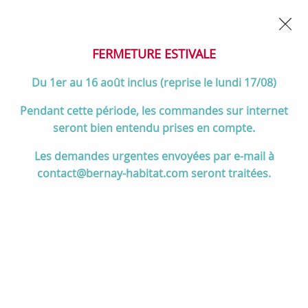
02 32 45 52 60
Contactez-nous
FERMETURE POUR CONGÉS DU 1er AU 16 AOÛT
- Service
client joignable du lundi au vendredi de 10h à 17h
FERMETURE ESTIVALE
0
Du 1er au 16 août inclus (reprise le lundi 17/08)
Pendant cette période, les commandes sur internet
seront bien entendu prises en compte.
Accueil
>
Salle de bain
>
MEUBLES de salle de bain
>
Les demandes urgentes envoyées par e-mail à
Meubles de 80 à 105 cm
>
Ensemble ATTILA 81cm meuble 3 tiroirs
contact@bernay-habitat.com seront traitées.
Noir satiné + vasque (miroir en option) - Salgar Réf. 105145