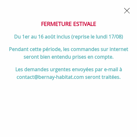
02 32 45 52 60
Contactez-nous
FERMETURE POUR CONGÉS DU 1er AU 16 AOÛT
- Service
client joignable du lundi au vendredi de 10h à 17h
FERMETURE ESTIVALE
0
Du 1er au 16 août inclus (reprise le lundi 17/08)
Pendant cette période, les commandes sur internet
seront bien entendu prises en compte.
Accueil
>
Salle de bain
>
MEUBLES de salle de bain
>
Les demandes urgentes envoyées par e-mail à
Meubles de 55 à 70 cm
>
Ensemble ATTILA 61cm meuble 3 tiroirs
contact@bernay-habitat.com seront traitées.
Chêne naturel + vasque (miroir en option) - Salgar Réf. 105141