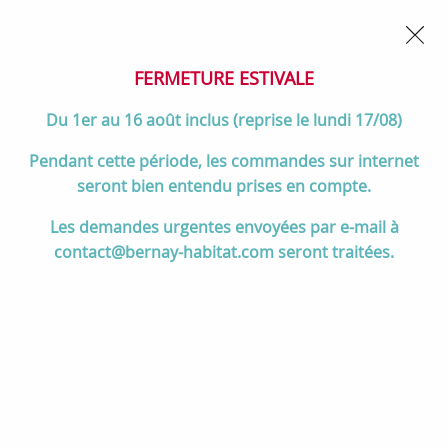
02 32 45 52 60
Contactez-nous
FERMETURE POUR CONGÉS DU 1er AU 16 AOÛT
- Service
client joignable du lundi au vendredi de 10h à 17h
FERMETURE ESTIVALE
0
Du 1er au 16 août inclus (reprise le lundi 17/08)
Pendant cette période, les commandes sur internet
seront bien entendu prises en compte.
Accueil
>
Salle de bain
>
ROBINETTERIE & Vidage
>
Les demandes urgentes envoyées par e-mail à
Robinetterie encastrée à composer
>
Douche de tête ronde Ø245mm
contact@bernay-habitat.com seront traitées.
Chromé - JACOB DELAFON Réf. E35034-CP