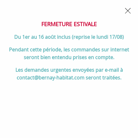
02 32 45 52 60
Contactez-nous
FERMETURE POUR CONGÉS DU 1er AU 16 AOÛT
- Service
client joignable du lundi au vendredi de 10h à 17h
FERMETURE ESTIVALE
0
Du 1er au 16 août inclus (reprise le lundi 17/08)
Pendant cette période, les commandes sur internet
seront bien entendu prises en compte.
Accueil
>
Salle de bain
>
ROBINETTERIE & Vidage
>
Les demandes urgentes envoyées par e-mail à
Robinetterie encastrée à composer
>
Bras de douche mural 39cm
contact@bernay-habitat.com seront traitées.
Chromé - JACOB DELAFON Réf. E26322-CP