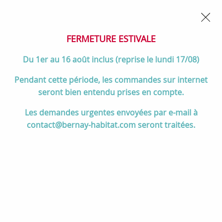
02 32 45 52 60
Contactez-nous
FERMETURE POUR CONGÉS DU 1er AU 16 AOÛT
- Service
client joignable du lundi au vendredi de 10h à 17h
FERMETURE ESTIVALE
0
Du 1er au 16 août inclus (reprise le lundi 17/08)
Pendant cette période, les commandes sur internet
seront bien entendu prises en compte.
Accueil
>
Divers
>
Charnwood
Les demandes urgentes envoyées par e-mail à
contact@bernay-habitat.com seront traitées.
Charnwood
TRIER & FILTRER
61 articles sur
61