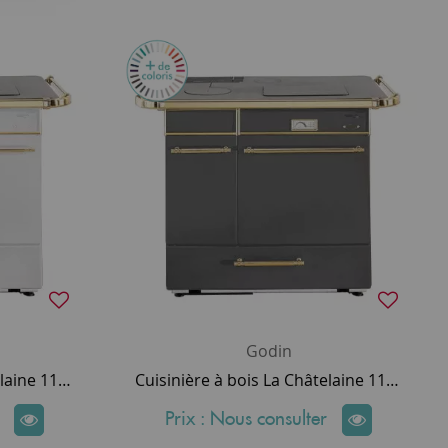
Godin
Cuisinière à bois La Châtelaine 11Kw coloris Blanc - Godin Réf. 240165 (remplace réf. 6155)
Cuisinière à bois La Châtelaine 11Kw autres coloris que noir et blanc - Godin Réf. 240165 (remplace réf. 6155)
Prix : Nous consulter