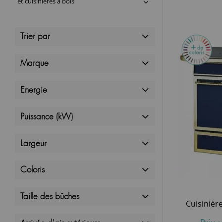
et cuisinières à bois
Trier par
Marque
Energie
Puissance (kW)
Largeur
Coloris
Taille des bûches