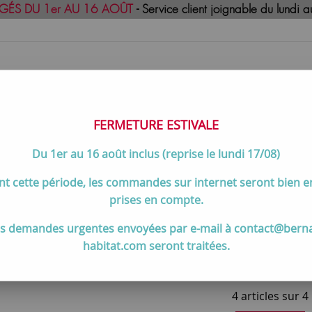
GÉS DU 1er AU 16 AOÛT
- Service client joignable du lund
FERMETURE ESTIVALE
Du 1er au 16 août inclus (reprise le lundi 17/08)
uisson
Meilleures ventes
Contactez-no
t cette période, les commandes sur internet seront bien 
par principales marques et gammes
>
Cuisinières à bois GODIN
>
prises en compte.
uisinières à bois Godin Châtelai
s demandes urgentes envoyées par e-mail à contact@bern
habitat.com seront traitées.
4 articles sur
4