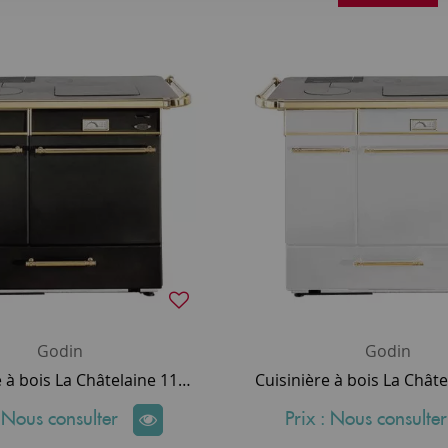
Godin
Godin
Cuisinière à bois La Châtelaine 11Kw coloris noir - Godin Réf. 240165 (remplace réf. 6155)
: Nous consulter
Prix : Nous consulter