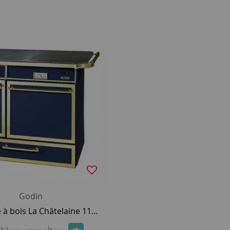
Godin
Cuisinière à bois La Châtelaine 11Kw version décor plusieurs coloris disponibles - Godin Réf. 240165 (remplace réf. 6155)