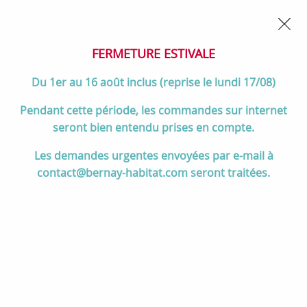
02 32 45 52 60
Contactez-nous
FERMETURE POUR CONGÉS DU 1er AU 16 AOÛT
- Service
client joignable du lundi au vendredi de 10h à 17h
FERMETURE ESTIVALE
0
Du 1er au 16 août inclus (reprise le lundi 17/08)
Pendant cette période, les commandes sur internet
seront bien entendu prises en compte.
Accueil
>
Chauffage
>
Cuisinières à bois
>
Les demandes urgentes envoyées par e-mail à
Cuisinières à bois par principales marques et gammes
contact@bernay-habitat.com seront traitées.
Cuisinières à bois par
principales marques et gammes
Cuisinières à bois LA NORDICA