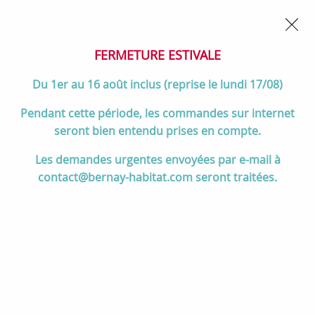
02 32 45 52 60
Contactez-nous
FERMETURE POUR CONGÉS DU 1er AU 16 AOÛT
- Service
client joignable du lundi au vendredi de 10h à 17h
FERMETURE ESTIVALE
0
Du 1er au 16 août inclus (reprise le lundi 17/08)
Pendant cette période, les commandes sur internet
seront bien entendu prises en compte.
Accueil
>
Salle de bain
>
BAIN
>
Les demandes urgentes envoyées par e-mail à
Baignoires (à poser, bain-douche, îlot ...)
>
Baignoire rectangulaire
contact@bernay-habitat.com seront traitées.
Odéon Up 170x75cm Minéracryl® blanc brillant avec poignées &
repose-tête - JACOB DELAFON Réf. E6049-00