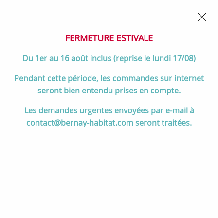
02 32 45 52 60
Contactez-nous
FERMETURE POUR CONGÉS DU 1er AU 16 AOÛT
- Service
client joignable du lundi au vendredi de 10h à 17h
FERMETURE ESTIVALE
0
Du 1er au 16 août inclus (reprise le lundi 17/08)
Pendant cette période, les commandes sur internet
seront bien entendu prises en compte.
Accueil
>
Salle de bain
>
ROBINETTERIE & Vidage
>
Les demandes urgentes envoyées par e-mail à
Colonnes bain/douche
>
Colonne bain-douche thermostatique JULY+
contact@bernay-habitat.com seront traitées.
tête ronde Chromé - JACOB DELAFON Réf. E35680-9-CP