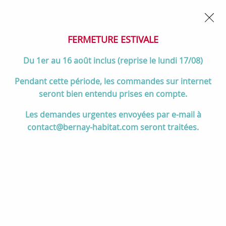
02 32 45 52 60
Contactez-nous
FERMETURE POUR CONGÉS DU 1er AU 16 AOÛT
- Service
client joignable du lundi au vendredi de 10h à 17h
FERMETURE ESTIVALE
0
Du 1er au 16 août inclus (reprise le lundi 17/08)
Pendant cette période, les commandes sur internet
seront bien entendu prises en compte.
Accueil
>
Divers
>
Jacob Delafon
>
Jacob Delafon Paris (Meubles)
>
Les demandes urgentes envoyées par e-mail à
Table Parallel 180cm 1 découpe pour E90011 & E90012 - JACOB
contact@bernay-habitat.com seront traitées.
DELAFON Réf. EB18-1800-MM