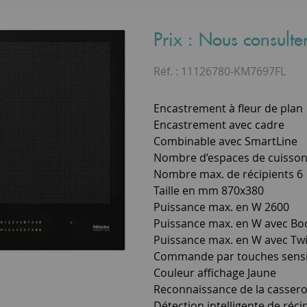
Prix : Nous consulte
Réf. :
11126780-KM7697FL
Encastrement à fleur de plan
Encastrement avec cadre
Combinable avec SmartLine
Nombre d’espaces de cuisson
Nombre max. de récipients 6
Taille en mm 870x380
Puissance max. en W 2600
Puissance max. en W avec Bo
Puissance max. en W avec Tw
Commande par touches sensit
Couleur affichage Jaune
Reconnaissance de la casserol
Détection intelligente de réci