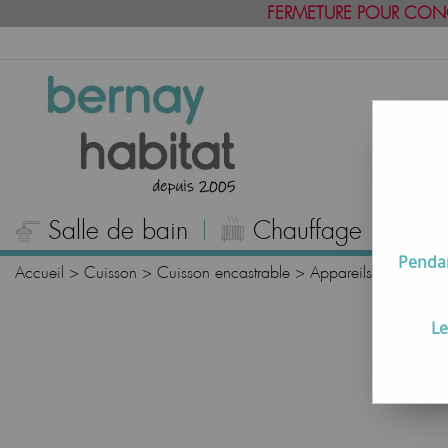
FERMETURE POUR CON
Salle de bain
Chauffage
C
Pendan
Accueil
>
Cuisson
>
Cuisson encastrable
>
Appareils par marqu
Le