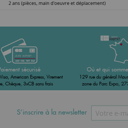
2 ans (pièces, main d'oeuvre et déplacement)
Paiement sécurisé
Où et qui somme
Visa, American Express, Virement
129 rue du général Maur
e, Chèque, 3xCB sans frais
zone du Parc Expo, 2
S’inscrire à la newsletter