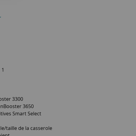
r
 1
oster 3300
inBooster 3650
ives Smart Select
e/taille de la casserole
pient