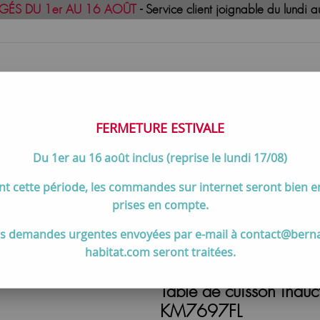
GÉS DU 1er AU 16 AOÛT
- Service client joignable du lund
FERMETURE ESTIVALE
Du 1er au 16 août inclus (reprise le lundi 17/08)
uisson
Meilleures ventes
Contactez-no
t cette période, les commandes sur internet seront bien 
es
>
MIELE
>
Tables de cuisson induction MIELE
>
Table de cuisson
prises en compte.
s demandes urgentes envoyées par e-mail à contact@bern
habitat.com seront traitées.
Table de cuisson induc
KM7697FL