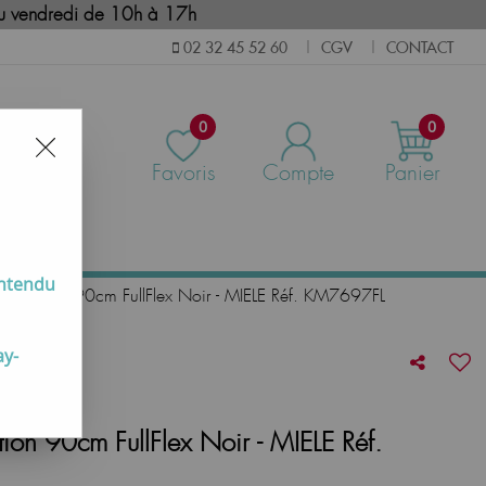
i au vendredi de 10h à 17h
CGV
CONTACT
02 32 45 52 60
|
|
0
0
Favoris
Compte
Panier
us
entendu
 induction 90cm FullFlex Noir - MIELE Réf. KM7697FL
ay-
tion 90cm FullFlex Noir - MIELE Réf.