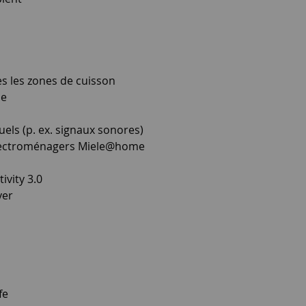
s les zones de cuisson
ue
duels (p. ex. signaux sonores)
électroménagers Miele@home
vity 3.0
yer
fe