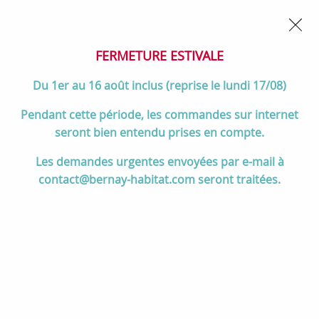
02 32 45 52 60
Contactez-nous
FERMETURE POUR CONGÉS DU 1er AU 16 AOÛT
- Service
client joignable du lundi au vendredi de 10h à 17h
FERMETURE ESTIVALE
0
Du 1er au 16 août inclus (reprise le lundi 17/08)
Pendant cette période, les commandes sur internet
seront bien entendu prises en compte.
Accueil
>
Salle de bain
>
DOUCHE
>
Receveurs de douche
>
Les demandes urgentes envoyées par e-mail à
Receveur résine Singulier 200x80cm Blanc - JACOB DELAFON Réf.
contact@bernay-habitat.com seront traitées.
E67034-SHM