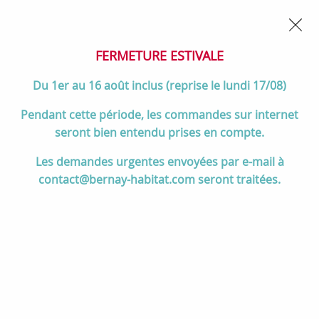
02 32 45 52 60
Contactez-nous
FERMETURE POUR CONGÉS DU 1er AU 16 AOÛT
- Service
client joignable du lundi au vendredi de 10h à 17h
FERMETURE ESTIVALE
0
Du 1er au 16 août inclus (reprise le lundi 17/08)
Pendant cette période, les commandes sur internet
seront bien entendu prises en compte.
Accueil
>
Salle de bain
>
DOUCHE
>
Receveurs de douche
>
Les demandes urgentes envoyées par e-mail à
Receveur résine Singulier 160x90cm Gris ardoise - JACOB DELAFON
contact@bernay-habitat.com seront traitées.
Réf. E67027-NAD