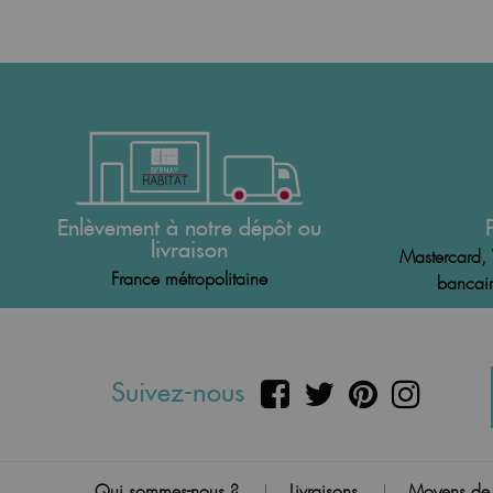
Enlèvement à notre dépôt ou
livraison
Mastercard, 
France métropolitaine
bancair
Suivez-nous
Qui sommes-nous ?
Livraisons
Moyens de
|
|