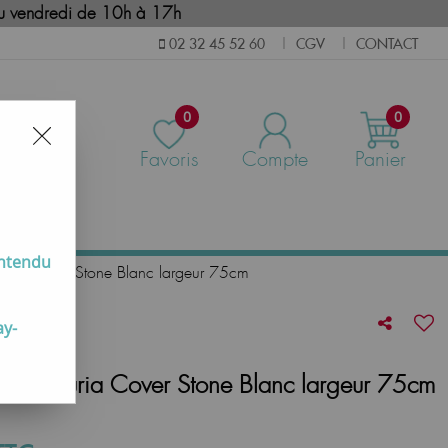
i au vendredi de 10h à 17h
CGV
CONTACT
02 32 45 52 60
|
|
0
0
Favoris
Compte
Panier
us
entendu
uria Cover Stone Blanc largeur 75cm
ay-
h Centuria Cover Stone Blanc largeur 75cm