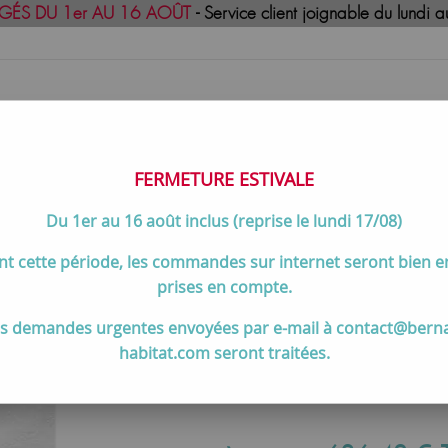
GÉS DU 1er AU 16 AOÛT
- Service client joignable du lund
FERMETURE ESTIVALE
Du 1er au 16 août inclus (reprise le lundi 17/08)
uisson
Meilleures ventes
Contactez-no
t cette période, les commandes sur internet seront bien 
ine McBath
>
Receveurs CENTURIA
>
Receveur résine McBath Cent
prises en compte.
s demandes urgentes envoyées par e-mail à contact@bern
habitat.com seront traitées.
Receveur résine McBat