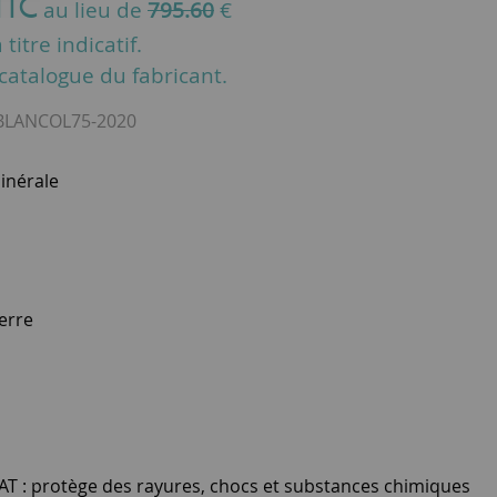
TTC
au lieu de
795.60
€
titre indicatif.
u catalogue du fabricant.
LANCOL75-2020
inérale
ierre
 : protège des rayures, chocs et substances chimiques