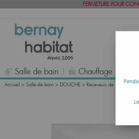
FERMETURE POUR CON
Salle de bain
Chauffage
C
Pendan
Accueil
>
Salle de bain
>
DOUCHE
>
Receveurs de douche rés
Le