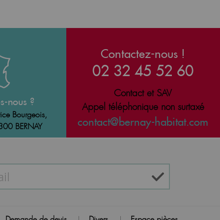
Contactez-nous !
02 32 45 52 60
Contact et SAV
s-nous ?
Appel téléphonique non surtaxé
ice Bourgeois,
contact@bernay-habitat.com
7300 BERNAY
Demande de devis
Divers
Espace pièces
|
|