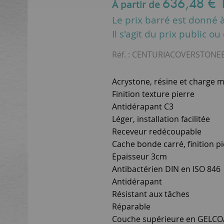
636
,
48
€
À partir de
Le prix barré est donné à 
Il s'agit du prix public o
Réf. :
CENTURIACOVERSTONEB
Acrystone, résine et charge m
Finition texture pierre
Antidérapant C3
Léger, installation facilitée
Receveur redécoupable
Cache bonde carré, finition p
Epaisseur 3cm
Antibactérien DIN en ISO 846
Antidérapant
Résistant aux tâches
Réparable
Couche supérieure en GELCOAT