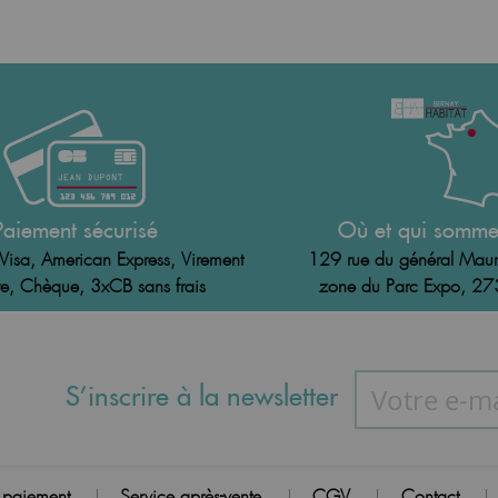
Paiement sécurisé
Où et qui somme
Visa, American Express, Virement
129 rue du général Maur
e, Chèque, 3xCB sans frais
zone du Parc Expo, 2
S’inscrire à la newsletter
 paiement
Service après-vente
CGV
Contact
|
|
|
|