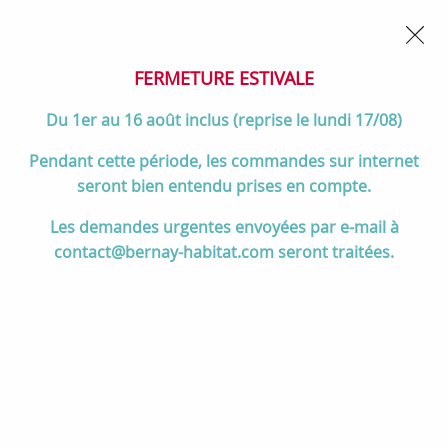
02 32 45 52 60
Contactez-nous
FERMETURE POUR CONGÉS DU 1er AU 16 AOÛT
- Service
client joignable du lundi au vendredi de 10h à 17h
FERMETURE ESTIVALE
0
Du 1er au 16 août inclus (reprise le lundi 17/08)
Pendant cette période, les commandes sur internet
seront bien entendu prises en compte.
Accueil
>
Salle de bain
>
DOUCHE
>
Les demandes urgentes envoyées par e-mail à
Receveurs de douche résine McBath
>
Receveurs ANDROMEDA
>
contact@bernay-habitat.com seront traitées.
Receveur résine McBath Andromeda Cover Stone Ciment largeur 80cm