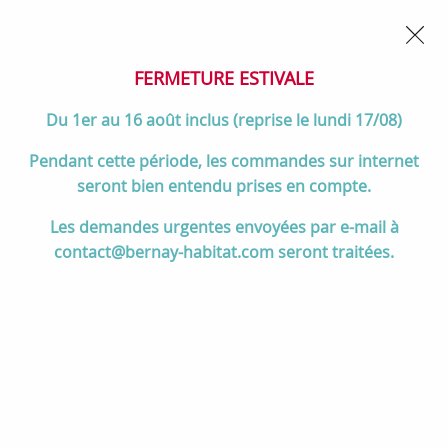
02 32 45 52 60
Contactez-nous
FERMETURE POUR CONGÉS DU 1er AU 16 AOÛT
- Service
client joignable du lundi au vendredi de 10h à 17h
FERMETURE ESTIVALE
0
Du 1er au 16 août inclus (reprise le lundi 17/08)
Pendant cette période, les commandes sur internet
seront bien entendu prises en compte.
Accueil
>
Salle de bain
>
DOUCHE
>
Les demandes urgentes envoyées par e-mail à
Receveurs de douche résine McBath
>
Receveurs ANDROMEDA
>
contact@bernay-habitat.com seront traitées.
Receveur résine McBath Andromeda Cover Stone Anthracite largeur
100cm