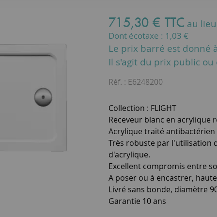
715
,
30
€
TTC
au lie
Dont écotaxe :
1,03
€
Le prix barré est donné à 
Il s'agit du prix public o
Réf. :
E6248200
Collection : FLIGHT
Receveur blanc en acrylique 
Acrylique traité antibactérien
Très robuste par l'utilisation
d'acrylique.
Excellent compromis entre sol
A poser ou à encastrer, haute
Livré sans bonde, diamètre 
Garantie 10 ans