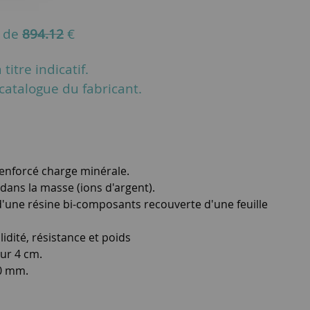
u de
894.12
€
titre indicatif.
u catalogue du fabricant.
renforcé charge minérale.
 dans la masse (ions d'argent).
 d'une résine bi-composants recouverte d'une feuille
idité, résistance et poids
ur 4 cm.
90 mm.