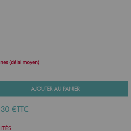
ines (délai moyen)
AJOUTER AU PANIER
,
30
€
TTC
ITÉS