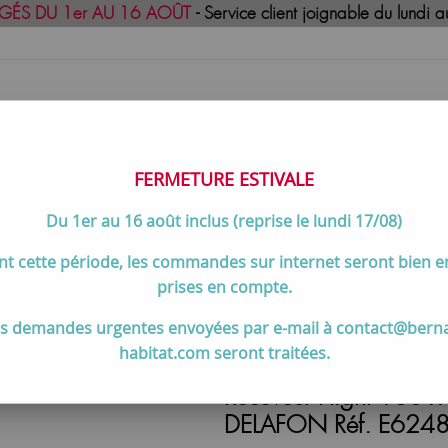
GÉS DU 1er AU 16 AOÛT
- Service client joignable du lund
FERMETURE ESTIVALE
Du 1er au 16 août inclus (reprise le lundi 17/08)
uisson
Meilleures ventes
Contactez-no
t cette période, les commandes sur internet seront bien 
eur Flight 160 x 90 rectangulaire acrylique Blanc - JACOB DELA
prises en compte.
s demandes urgentes envoyées par e-mail à contact@bern
habitat.com seront traitées.
Receveur Flight 160 x
DELAFON Réf. E624