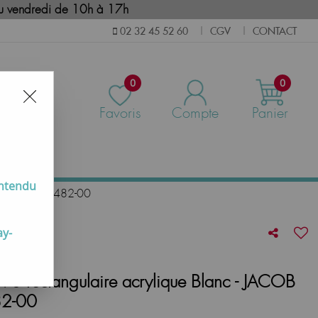
i au vendredi de 10h à 17h
CGV
CONTACT
02 32 45 52 60
|
|
0
0
Favoris
Compte
Panier
us
entendu
FON Réf. E62482-00
ay-
 90 rectangulaire acrylique Blanc - JACOB
82-00