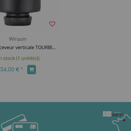
Wirquin
Bonde receveur verticale TOURBILLON dôme ABS D90 vertical - WIRQUIN Réf. 30723746
n stock (1 unité(s))
34,00 €
*