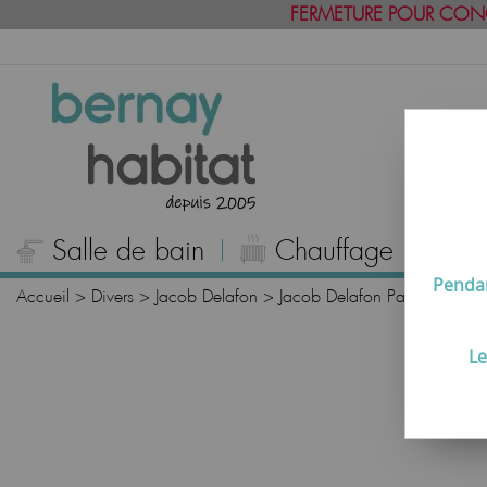
FERMETURE POUR CON
Salle de bain
Chauffage
C
Pendan
Accueil
>
Divers
>
Jacob Delafon
>
Jacob Delafon Paris
>
Recev
Le