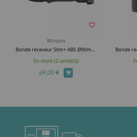
Wirquin
Bonde receveur Slim+ ABS Ø90mm pour receveurs extra-plats - WIRQUIN Réf. 30723392
En stock (2 unité(s))
E
69,00 €