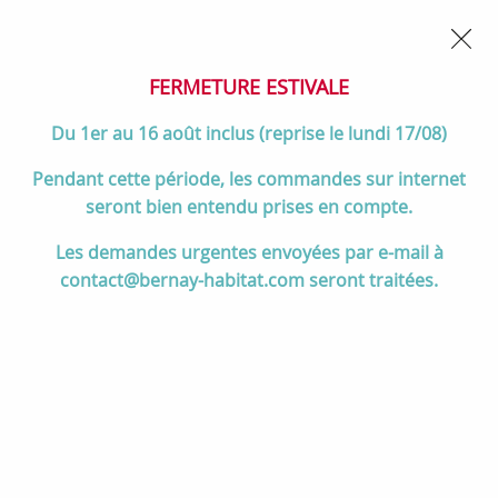
02 32 45 52 60
Contactez-nous
FERMETURE POUR CONGÉS DU 1er AU 16 AOÛT
- Service
client joignable du lundi au vendredi de 10h à 17h
FERMETURE ESTIVALE
0
Du 1er au 16 août inclus (reprise le lundi 17/08)
Pendant cette période, les commandes sur internet
seront bien entendu prises en compte.
Accueil
>
Salle de bain
>
DOUCHE
>
Receveurs de douche
>
Les demandes urgentes envoyées par e-mail à
Receveur céramique Bastille 90x90cm extraplat Blanc mat antidérapant
contact@bernay-habitat.com seront traitées.
PN24 - JACOB DELAFON Réf. ENS90-220