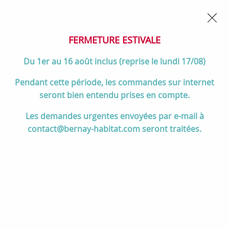
02 32 45 52 60
Contactez-nous
FERMETURE POUR CONGÉS DU 1er AU 16 AOÛT
- Service
client joignable du lundi au vendredi de 10h à 17h
FERMETURE ESTIVALE
0
Du 1er au 16 août inclus (reprise le lundi 17/08)
Pendant cette période, les commandes sur internet
seront bien entendu prises en compte.
Accueil
>
Salle de bain
>
Les demandes urgentes envoyées par e-mail à
DESTOCKAGE & MEILLEURES VENTES SALLE DE BAIN
>
contact@bernay-habitat.com seront traitées.
Accessoires & autres
>
PROMO -50% : Plan vasque Cinea
110.5x46cm MineralMarmo Blanc mat - O'DESIGN Réf.
VASCINEA1100M