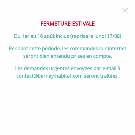
02 32 45 52 60
Contactez-nous
FERMETURE POUR CONGÉS DU 1er AU 16 AOÛT
- Service
client joignable du lundi au vendredi de 10h à 17h
FERMETURE ESTIVALE
0
Du 1er au 16 août inclus (reprise le lundi 17/08)
Pendant cette période, les commandes sur internet
seront bien entendu prises en compte.
Accueil
>
Salle de bain
>
ROBINETTERIE & Vidage
>
Les demandes urgentes envoyées par e-mail à
Mitigeurs de lavabo
>
PROMO -40% : Mitigeur lavabo réhaussé Ruby
contact@bernay-habitat.com seront traitées.
Noir mat avec vidage - PAINI Réf. 15NM205