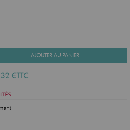
AJOUTER AU PANIER
,
32
€
TTC
ITÉS
ment