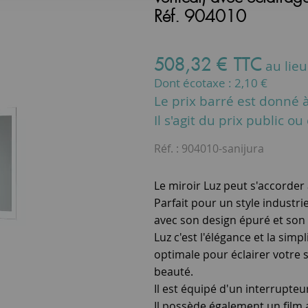
Réf. 904010
508
,
32
€
TTC
au lie
Dont écotaxe :
2,10
€
Le prix barré est donné à 
Il s'agit du prix public o
Réf. :
904010-sanijura
Le miroir Luz peut s'accorder 
Parfait pour un style industr
avec son design épuré et son
Luz c'est l'élégance et la sim
optimale pour éclairer votre
beauté.
Il est équipé d'un interrupteu
Il possède également un film a