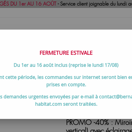
GÉS DU 1er AU 16 AOÛT
- Service client joignable du lund
FERMETURE ESTIVALE
Du 1er au 16 août inclus (reprise le lundi 17/08)
uisson
Meilleures ventes
Contactez-no
t cette période, les commandes sur internet seront bien 
de salle de bain
>
PROMO -40% : Miroir Reflet Luz 120x65cm (hori
prises en compte.
s demandes urgentes envoyées par e-mail à contact@bern
habitat.com seront traitées.
PROMO -40% : Miroir 
vertical) avec éclai