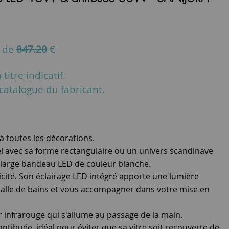
u de
847.20
€
titre indicatif.
u catalogue du fabricant.
à toutes les décorations.
iel avec sa forme rectangulaire ou un univers scandinave
 large bandeau LED de couleur blanche.
plicité. Son éclairage LED intégré apporte une lumière
 salle de bains et vous accompagner dans votre mise en
r infrarouge qui s'allume au passage de la main.
ntibuée, idéal pour éviter que sa vitre soit recouverte de