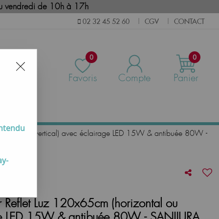
i au vendredi de 10h à 17h
CGV
CONTACT
02 32 45 52 60
|
|
0
0
Favoris
Compte
Panier
us
entendu
zontal ou vertical) avec éclairage LED 15W & antibuée 80W -
ay-
Reflet Luz 120x65cm (horizontal ou
rage LED 15W & antibuée 80W - SANIJURA