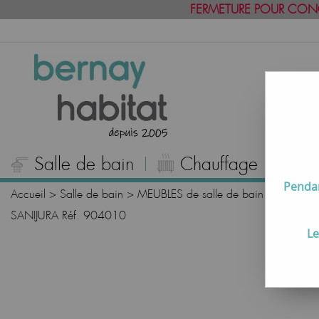
FERMETURE POUR CON
Salle de bain
Chauffage
C
Pendan
Accueil
>
Salle de bain
>
MEUBLES de salle de bain
>
Miroirs 
SANIJURA Réf. 904010
Le