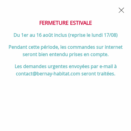
02 32 45 52 60
Contactez-nous
FERMETURE POUR CONGÉS DU 1er AU 16 AOÛT
- Service
client joignable du lundi au vendredi de 10h à 17h
FERMETURE ESTIVALE
0
Du 1er au 16 août inclus (reprise le lundi 17/08)
Pendant cette période, les commandes sur internet
seront bien entendu prises en compte.
Accueil
>
Salle de bain
>
MEUBLES de salle de bain
>
Les demandes urgentes envoyées par e-mail à
Miroirs de salle de bain
>
PROMO -30% : Miroir Reflet Sens Up
contact@bernay-habitat.com seront traitées.
60x70cm avec éclairage LED 10W & antibuée 47W - SANIJURA Réf.
902141