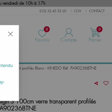
i au vendredi de 10h à 17h
CGV
CONTACT
02 32 45 52 60
|
|
0
0
Favoris
Compte
Panier
us
entendu
re transparent profilés Blanc - KINEDO Réf. PA90236BTNE
ay-
sign S 100cm verre transparent profilés
. PA90236BTNE