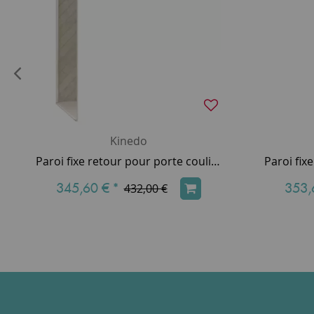
Kinedo
Paroi fixe retour pour porte coulissante Smart Design 70cm verre transparent profilés Blanc - KINEDO Réf. PA90290BTNE
345,60 €
*
353,
432,00 €