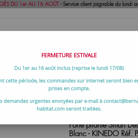
GÉS DU 1er AU 16 AOÛT
- Service client joignable du lund
FERMETURE ESTIVALE
Du 1er au 16 août inclus (reprise le lundi 17/08)
uisson
Meilleures ventes
Contactez-no
t cette période, les commandes sur internet seront bien 
es, pliantes & battantes
>
Porte pliante Smart Design S 100cm ver
prises en compte.
s demandes urgentes envoyées par e-mail à contact@bern
habitat.com seront traitées.
Porte pliante Smart De
Blanc - KINEDO Réf