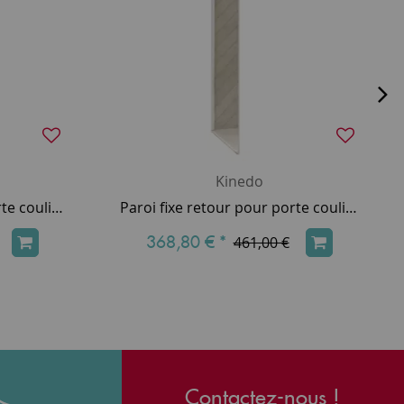
Kinedo
Paroi fixe retour pour porte coulissante Smart Design 80cm verre transparent profilés Blanc - KINEDO Réf. PA90292BTNE
Paroi fixe retour pour porte coulissante Smart Design 85cm verre transparent profilés Blanc - KINEDO Réf. PA90293BTNE
368,80 €
*
461,00 €
Contactez-nous !