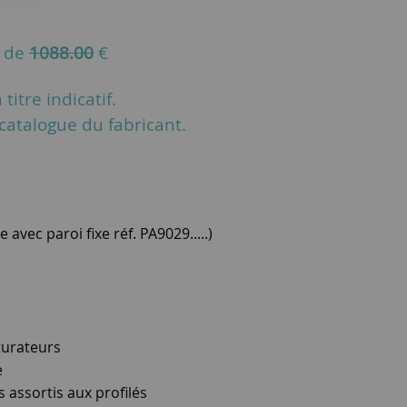
u de
1088.00
€
titre indicatif.
u catalogue du fabricant.
avec paroi fixe réf. PA9029.....)
turateurs
e
 assortis aux profilés