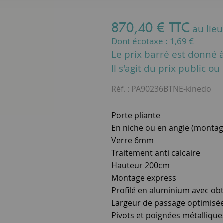
870
,
40
€
TTC
au lie
Dont écotaxe :
1,69
€
Le prix barré est donné à 
Il s'agit du prix public o
Réf. :
PA90236BTNE-kinedo
Porte pliante
En niche ou en angle (montage 
Verre 6mm
Traitement anti calcaire
Hauteur 200cm
Montage express
Profilé en aluminium avec ob
Largeur de passage optimisé
Pivots et poignées métalliques