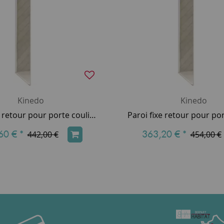
Kinedo
Kinedo
Paroi fixe retour pour porte coulissante Smart Design 75cm verre transparent profilés Blanc - KINEDO Réf. PA90291BTNE
60 €
*
363,20 €
*
442,00 €
454,00 €