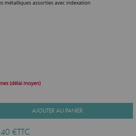
es métalliques assorties avec indexation
ines (délai moyen)
AJOUTER AU PANIER
,
40
€
TTC