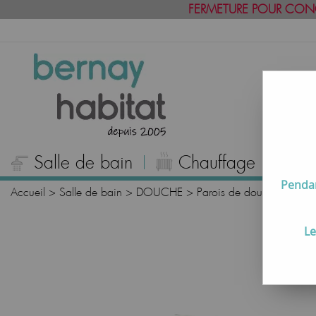
FERMETURE POUR CON
Salle de bain
Chauffage
C
Pendan
Accueil
>
Salle de bain
>
DOUCHE
>
Parois de douche pivotant
Le