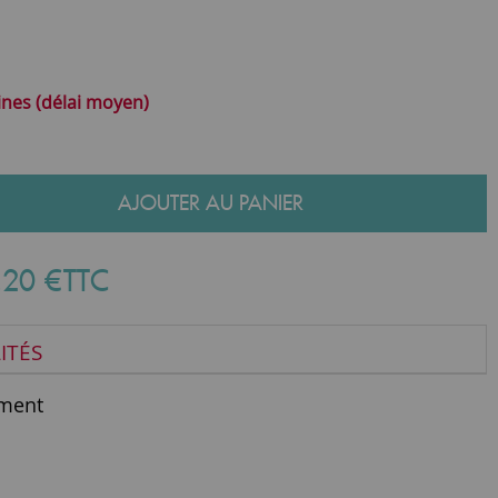
ines (délai moyen)
AJOUTER AU PANIER
,
20
€
TTC
ITÉS
ment