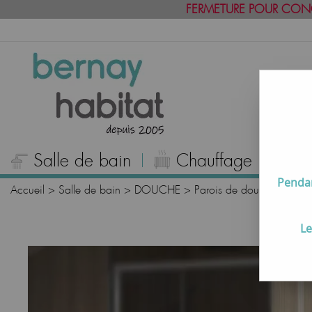
FERMETURE POUR CON
Salle de bain
Chauffage
C
Pendan
Accueil
>
Salle de bain
>
DOUCHE
>
Parois de douche couliss
Le