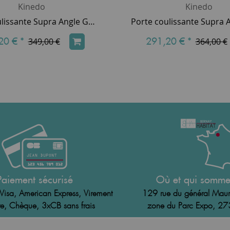
Kinedo
Kinedo
Porte coulissante Supra Angle Gauche 80cm profilé Blanc verre Transparent - KINEDO Réf. PA1581BTNG
20 €
*
291,20 €
*
349,00 €
364,00 €
Paiement sécurisé
Où et qui somme
Visa, American Express, Virement
129 rue du général Maur
e, Chèque, 3xCB sans frais
zone du Parc Expo, 2