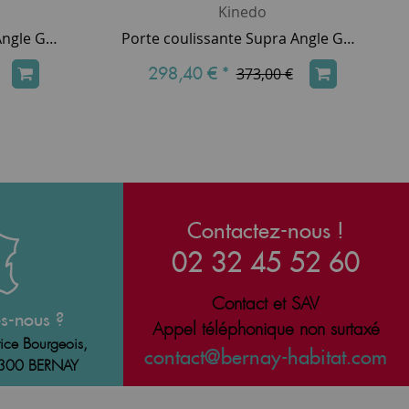
Kinedo
Porte coulissante Supra Angle Gauche 90cm profilé Blanc verre Transparent - KINEDO Réf. PA1582BTNG
Porte coulissante Supra Angle Gauche 100cm profilé Blanc verre Transparent - KINEDO Réf. PA1583BTNG
298,40 €
*
373,00 €
Contactez-nous !
02 32 45 52 60
Contact et SAV
s-nous ?
Appel téléphonique non surtaxé
ice Bourgeois,
contact@bernay-habitat.com
7300 BERNAY