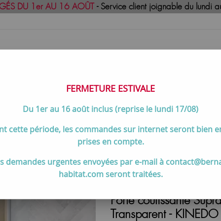
GÉS DU 1er AU 16 AOÛT
- Service client joignable du lund
FERMETURE ESTIVALE
Du 1er au 16 août inclus (reprise le lundi 17/08)
uisson
Meilleures ventes
Contactez-no
t cette période, les commandes sur internet seront bien 
antes
>
Porte coulissante Supra Angle Droite 80cm profilé Blanc 
prises en compte.
s demandes urgentes envoyées par e-mail à contact@bern
habitat.com seront traitées.
Porte coulissante Supr
Transparent - KINED