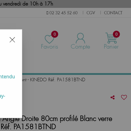
i au vendredi de 10h à 17h
CGV
CONTACT
02 32 45 52 60
|
|
0
0
Favoris
Compte
Panier
us
entendu
verre Transparent - KINEDO Réf. PA1581BTND
ay-
a Angle Droite 80cm profilé Blanc verre
O Réf. PA1581BTND