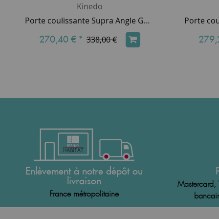
Kinedo
Porte coulissante Supra Angle Gauche 70cm profilé Blanc verre Transparent - KINEDO Réf. PA1580BTNG
270,40 €
*
279,
338,00 €
Enlèvement à notre dépôt ou
livraison
Mastercard, 
France métropolitaine
bancair