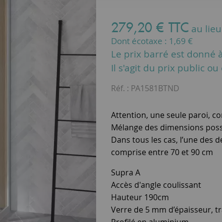
279
,
20
€
TTC
au lie
Dont écotaxe :
1,69
€
Le prix barré est donné à 
Il s'agit du prix public o
Réf. :
PA1581BTND
Attention, une seule paroi, 
Mélange des dimensions poss
Dans tous les cas, l’une des 
comprise entre 70 et 90 cm
Supra A
Accès d'angle coulissant
Hauteur 190cm
Verre de 5 mm d’épaisseur, t
Profilé en aluminium