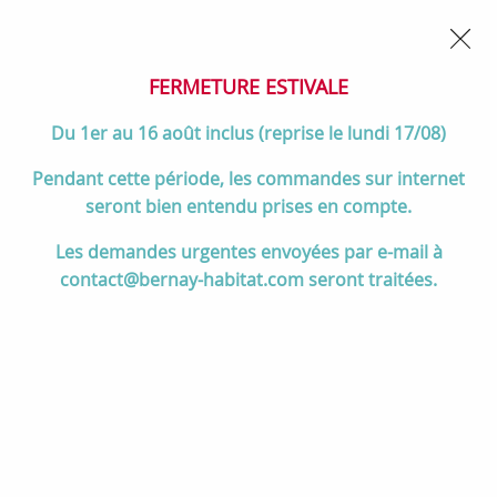
02 32 45 52 60
Contactez-nous
FERMETURE POUR CONGÉS DU 1er AU 16 AOÛT
- Service
client joignable du lundi au vendredi de 10h à 17h
FERMETURE ESTIVALE
0
Du 1er au 16 août inclus (reprise le lundi 17/08)
Pendant cette période, les commandes sur internet
seront bien entendu prises en compte.
Accueil
>
Salle de bain
>
DOUCHE
>
Parois de douche coulissantes
Les demandes urgentes envoyées par e-mail à
>
Porte coulissante Contra 120cm verre Transparent profilé Chrome -
contact@bernay-habitat.com seront traitées.
JACOB DELAFON Réf. E22C120-GA