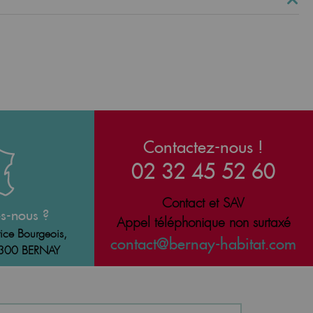
Contactez-nous !
02 32 45 52 60
Contact et SAV
s-nous ?
Appel téléphonique non surtaxé
ice Bourgeois,
contact@bernay-habitat.com
7300 BERNAY