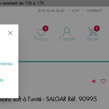
i au vendredi de 10h à 17h
CGV
CONTACT
02 32 45 52 60
|
|
0
0
Favoris
Compte
Panier
us
entendu
ay-
lanc soft à l'unité - SALGAR Réf. 90995