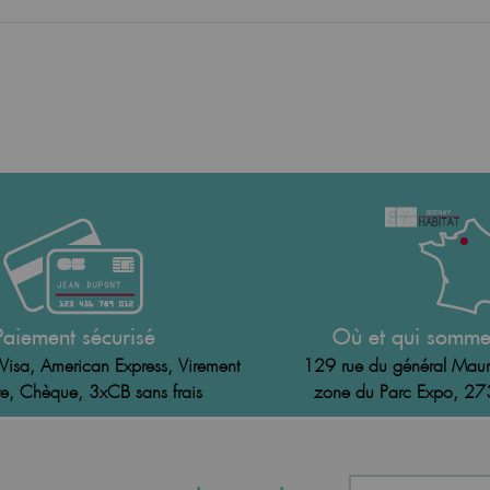
Paiement sécurisé
Où et qui somme
Visa, American Express, Virement
129 rue du général Maur
e, Chèque, 3xCB sans frais
zone du Parc Expo, 2