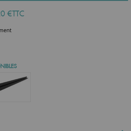
20
€
TTC
ment
NIBLES