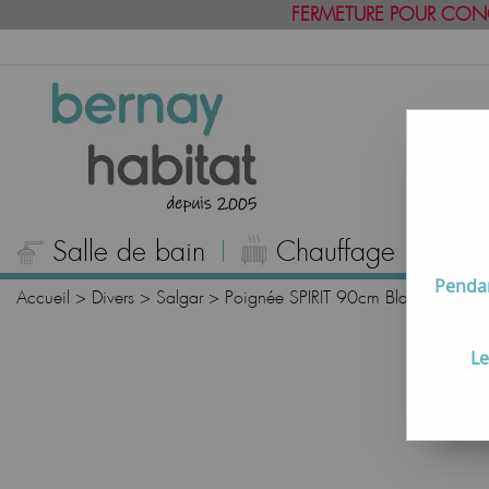
FERMETURE POUR CON
Salle de bain
Chauffage
C
Pendan
Accueil
>
Divers
>
Salgar
>
Poignée SPIRIT 90cm Blanc soft à l
Le