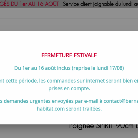
GÉS DU 1er AU 16 AOÛT
- Service client joignable du lund
FERMETURE ESTIVALE
Du 1er au 16 août inclus (reprise le lundi 17/08)
uisson
Meilleures ventes
Contactez-no
t cette période, les commandes sur internet seront bien 
'unité - SALGAR Réf. 90995
prises en compte.
s demandes urgentes envoyées par e-mail à contact@bern
habitat.com seront traitées.
Poignée SPIRIT 90cm B