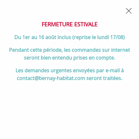
02 32 45 52 60
Contactez-nous
FERMETURE POUR CONGÉS DU 1er AU 16 AOÛT
- Service
client joignable du lundi au vendredi de 10h à 17h
FERMETURE ESTIVALE
0
Du 1er au 16 août inclus (reprise le lundi 17/08)
Pendant cette période, les commandes sur internet
seront bien entendu prises en compte.
Accueil
>
Chauffage
>
Poêles à bois
>
Tous les poêles à bois
>
Poêle
Les demandes urgentes envoyées par e-mail à
à bois Savoie 6.5kW peint Noir - FRANCO BELGE Réf. 1340803
contact@bernay-habitat.com seront traitées.