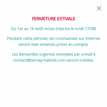
02 32 45 52 60
Contactez-nous
FERMETURE POUR CONGÉS DU 1er AU 16 AOÛT
- Service
client joignable du lundi au vendredi de 10h à 17h
FERMETURE ESTIVALE
0
Du 1er au 16 août inclus (reprise le lundi 17/08)
Pendant cette période, les commandes sur internet
seront bien entendu prises en compte.
Accueil
>
Chauffage
>
Poêles à bois
>
Tous les poêles à bois
>
Poêle
Les demandes urgentes envoyées par e-mail à
à bois étanche Invicta Calcias P648803 9kW Noir
contact@bernay-habitat.com seront traitées.