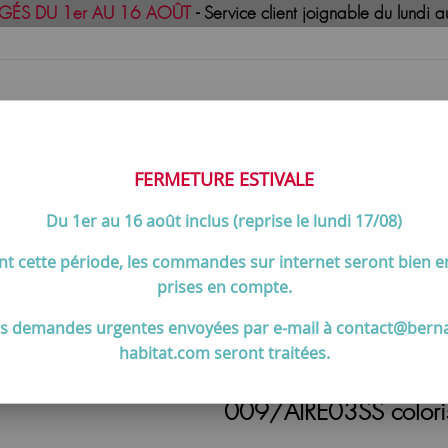
GÉS DU 1er AU 16 AOÛT
- Service client joignable du lund
FERMETURE ESTIVALE
Du 1er au 16 août inclus (reprise le lundi 17/08)
uisson
Meilleures ventes
Contactez-no
t cette période, les commandes sur internet seront bien 
>
Poêle à bois Aire 3 de 3.7kW sur bûcher - CHARNWOOD Réf. 009/
prises en compte.
Charnwood
s demandes urgentes envoyées par e-mail à contact@bern
habitat.com seront traitées.
Poêle à bois Aire 3
009/AIRE03SS coloris n