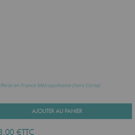
fferte en France Métropolitaine (hors Corse)
AJOUTER AU PANIER
8
,
00
€
TTC