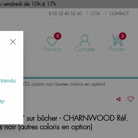
i au vendredi de 10h à 17h
CGV
CONTACT
02 32 45 52 60
|
|
0
0
Favoris
Compte
Panier
us
entendu
AIRE03SS coloris noir (autres coloris en option)
ay-
 de 3.7kW sur bûcher - CHARNWOOD Réf.
oir (autres coloris en option)