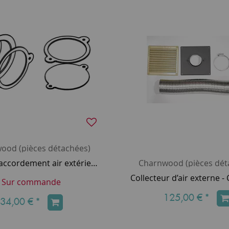
ood (pièces détachées)
Buselot raccordement air extérieur - CHARNWOOD Réf. 010/BR053/S
Charnwood (pièces dét
Sur commande
125,00 €
*
34,00 €
*