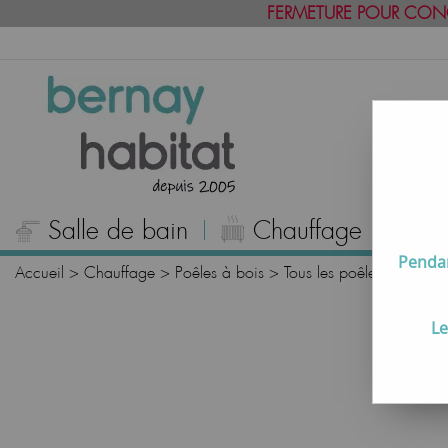
FERMETURE POUR CON
Salle de bain
Chauffage
C
Pendan
Accueil
>
Chauffage
>
Poêles à bois
>
Tous les poêles à bois
Le