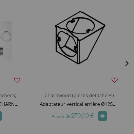
achées)
Charnwood (pièces détachées)
Collecteur d’air externe - CHARNWOOD Réf. 010/TH50
Adaptateur vertical arrière Ø125mm (5") - Country 4, C-4, 5 Cove 1, Bembridge, Arc 5 & Skye 5, Aire 3 - CHARNWOOD Réf. 010/BU034
270,00 €
À partir de