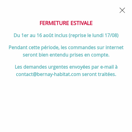
02 32 45 52 60
Contactez-nous
FERMETURE POUR CONGÉS DU 1er AU 16 AOÛT
- Service
client joignable du lundi au vendredi de 10h à 17h
FERMETURE ESTIVALE
0
Du 1er au 16 août inclus (reprise le lundi 17/08)
Pendant cette période, les commandes sur internet
seront bien entendu prises en compte.
Accueil
>
Chauffage
>
Poêles à bois
>
Tous les poêles à bois
>
Poêle
Les demandes urgentes envoyées par e-mail à
à bois 9kW Kazan fonte Anthracite - INVICTA Réf. P610444
contact@bernay-habitat.com seront traitées.