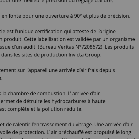
f pour une meilleure précision du réglage d’allure,
en fonte pour une ouverture à 90° et plus de précision.
e est l’unique certification qui atteste de l’origine
un produit. Cette labellisation est validée par un organisme
sue d’un audit. (Bureau Veritas N°7208672). Les produits
dans les sites de production Invicta Group.
tement sur l’appareil une arrivée d’air frais depuis
e.
s la chambre de combustion. L’ arrivée d’air
 permet de détruire les hydrocarbures à haute
t complète et la pollution réduite.
t de ralentir l’encrassement du vitrage. Une arrivée d’air
 voile de protection. L’ air préchauffé est propulsé le long