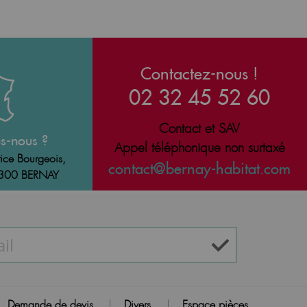
Contactez-nous !
02 32 45 52 60
Contact et SAV
s-nous ?
Appel téléphonique non surtaxé
ice Bourgeois,
contact@bernay-habitat.com
7300 BERNAY
Demande de devis
Divers
Espace pièces
|
|