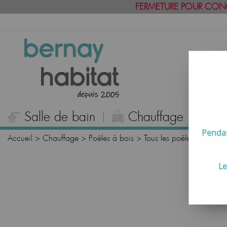
FERMETURE POUR CON
Salle de bain
Chauffage
C
Pendan
Accueil
>
Chauffage
>
Poêles à bois
>
Tous les poêles à bois
Le