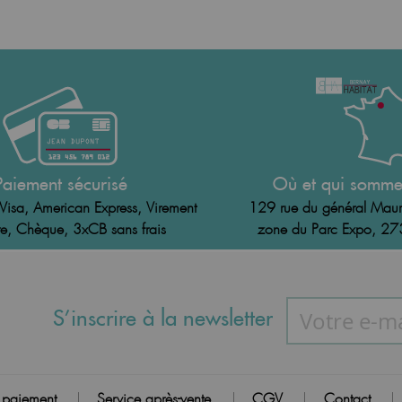
Paiement sécurisé
Où et qui somme
Visa, American Express, Virement
129 rue du général Maur
e, Chèque, 3xCB sans frais
zone du Parc Expo, 2
S’inscrire à la newsletter
 paiement
Service après-vente
CGV
Contact
|
|
|
|