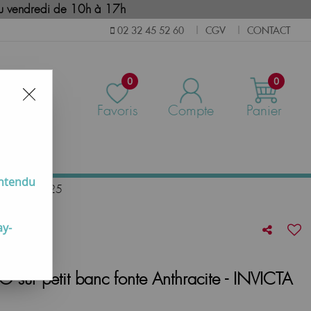
i au vendredi de 10h à 17h
CGV
CONTACT
02 32 45 52 60
|
|
0
0
Favoris
Compte
Panier
us
entendu
 Réf. P648125
ay-
 sur petit banc fonte Anthracite - INVICTA