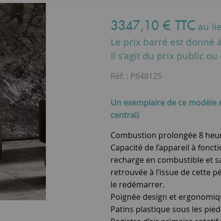
3347
,
10
€
TTC
au li
Le prix barré est donné à 
Il s'agit du prix public o
Réf. :
P648125
Un exemplaire de ce modèle 
central)
Combustion prolongée 8 heu
Capacité de l’appareil à fon
recharge en combustible et sa
retrouvée à l’issue de cette p
le redémarrer.
Poignée design et ergonomiqu
Patins plastique sous les pied