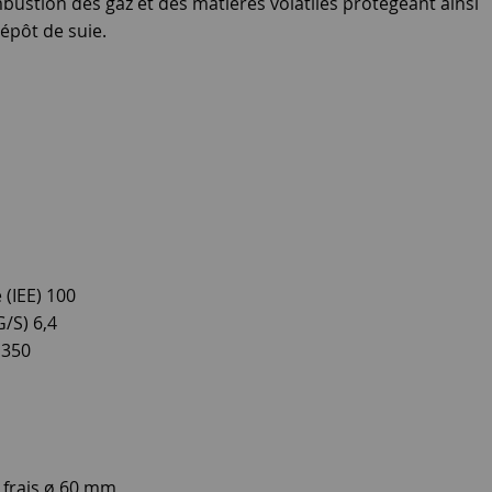
mbustion des gaz et des matières volatiles protégeant ainsi
dépôt de suie.
 (IEE) 100
/S) 6,4
 350
 frais ø 60 mm