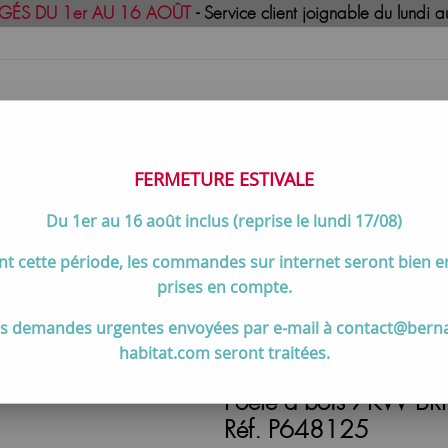
GÉS DU 1er AU 16 AOÛT
- Service client joignable du lund
FERMETURE ESTIVALE
Du 1er au 16 août inclus (reprise le lundi 17/08)
uisson
Meilleures ventes
Contactez-no
t cette période, les commandes sur internet seront bien 
>
Poêle à bois 7KW BRIO sur petit banc fonte Anthracite - INVICTA
prises en compte.
s demandes urgentes envoyées par e-mail à contact@bern
habitat.com seront traitées.
Poêle à bois 7KW BRIO
Réf. P648125