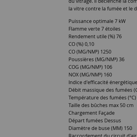
du vitrage. Il déclenche la co
la vitre contre la fumée et le 
Puissance optimale 7 kW
Flamme verte 7 étoiles
Rendement utile (%) 76
CO (%) 0,10
CO (MG/NM³) 1250
Poussières (MG/NM³) 36
COG (MG/NM³) 106
NOX (MG/NM³) 160
Indice d'efficacité énergétique
Débit massique des fumées (G
Température des fumées (°C)
Taille des bûches max 50 cm
Chargement Façade
Départ fumées Dessus
Diamètre de buse (MM) 150
Raccordement du circuit d'air