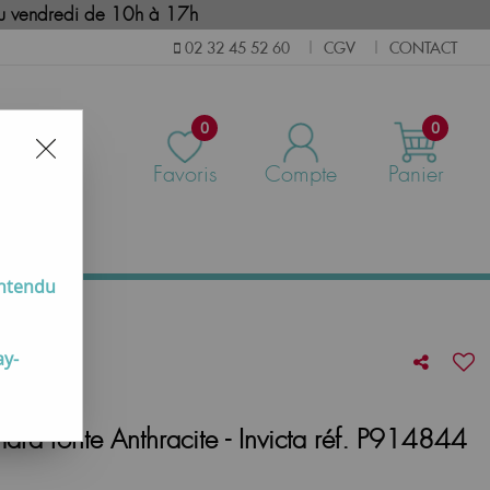
i au vendredi de 10h à 17h
CGV
CONTACT
02 32 45 52 60
|
|
0
0
Favoris
Compte
Panier
us
entendu
ay-
ra fonte Anthracite - Invicta réf. P914844