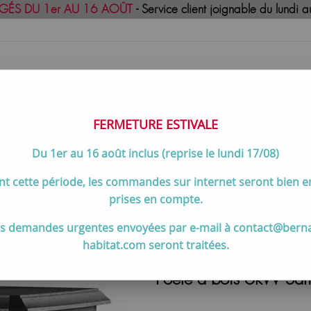
GÉS DU 1er AU 16 AOÛT
- Service client joignable du lund
FERMETURE ESTIVALE
Du 1er au 16 août inclus (reprise le lundi 17/08)
uisson
Meilleures ventes
Contactez-no
t cette période, les commandes sur internet seront bien 
>
Poêle à bois 6kW Samara fonte Anthracite - Invicta réf. P914844
prises en compte.
s demandes urgentes envoyées par e-mail à contact@bern
habitat.com seront traitées.
Poêle à bois 6kW Sama