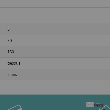
6
50
150
dessus
2 ans