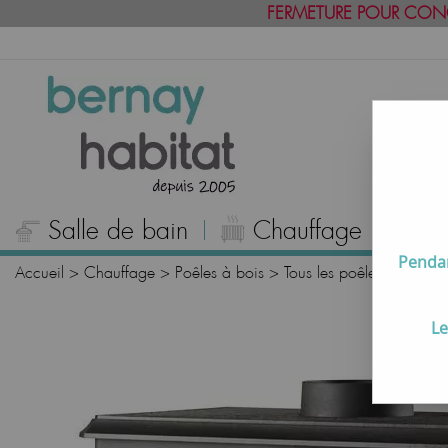
FERMETURE POUR CON
Salle de bain
Chauffage
C
Pendan
Accueil
>
Chauffage
>
Poêles à bois
>
Tous les poêles à bois
Le