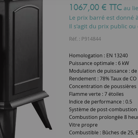
1067
,
00
€
TTC
au li
Le prix barré est donné à 
Il s'agit du prix public o
Réf. :
P914844
Homologation : EN 13240
Puissance optimale : 6 kW
Modulation de puissance : de
Rendement : 78% Taux de CO 
Concentration de poussières
Flamme verte : 7 étoiles
Indice de performance : 0.5
Système de post-combustion
Combustion prolongée 8 heu
Vitre propre
Combustible : Bûches de 25, 