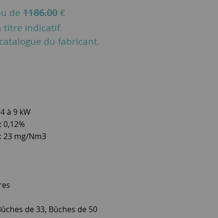
eu de
1186.00
€
titre indicatif.
u catalogue du fabricant.
 4 à 9 kW
: 0,12%
 : 23 mg/Nm3
res
Bûches de 33, Bûches de 50