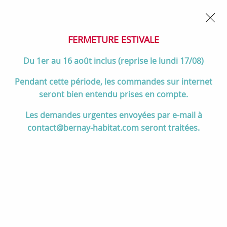
02 32 45 52 60
Contactez-nous
FERMETURE POUR CONGÉS DU 1er AU 16 AOÛT
- Service
client joignable du lundi au vendredi de 10h à 17h
FERMETURE ESTIVALE
0
Du 1er au 16 août inclus (reprise le lundi 17/08)
Pendant cette période, les commandes sur internet
seront bien entendu prises en compte.
Accueil
>
Chauffage
>
Poêles à bois
>
Tous les poêles à bois
>
Poêle
Les demandes urgentes envoyées par e-mail à
à bois 10kW Modena émaillé Ivoire - INVICTA Réf. P917546
contact@bernay-habitat.com seront traitées.