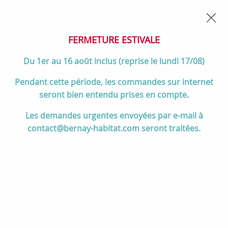
02 32 45 52 60
Contactez-nous
FERMETURE POUR CONGÉS DU 1er AU 16 AOÛT
- Service
client joignable du lundi au vendredi de 10h à 17h
FERMETURE ESTIVALE
0
Du 1er au 16 août inclus (reprise le lundi 17/08)
Pendant cette période, les commandes sur internet
seront bien entendu prises en compte.
Accueil
>
Divers
>
La Nordica Extraflame
>
Plaque de protection
Les demandes urgentes envoyées par e-mail à
chaleur postérieure - LA NORDICA Réf. 7119353
contact@bernay-habitat.com seront traitées.