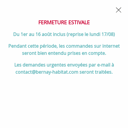
02 32 45 52 60
Contactez-nous
FERMETURE POUR CONGÉS DU 1er AU 16 AOÛT
- Service
client joignable du lundi au vendredi de 10h à 17h
FERMETURE ESTIVALE
0
Du 1er au 16 août inclus (reprise le lundi 17/08)
Pendant cette période, les commandes sur internet
seront bien entendu prises en compte.
Accueil
>
Divers
>
Charnwood
>
Plaque de cuisson polie TAI55M -
Les demandes urgentes envoyées par e-mail à
DOVRE Réf. KPTAI55
contact@bernay-habitat.com seront traitées.