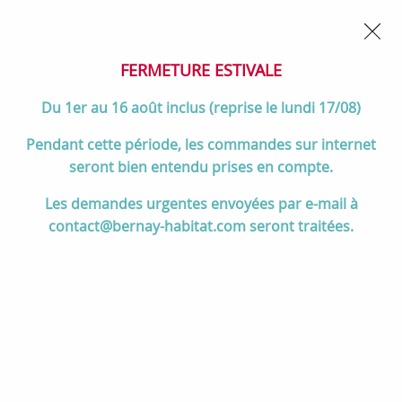
02 32 45 52 60
Contactez-nous
FERMETURE POUR CONGÉS DU 1er AU 16 AOÛT
- Service
client joignable du lundi au vendredi de 10h à 17h
FERMETURE ESTIVALE
0
Du 1er au 16 août inclus (reprise le lundi 17/08)
Pendant cette période, les commandes sur internet
seront bien entendu prises en compte.
Accueil
>
Salle de bain
>
Collection Decotec
>
Les demandes urgentes envoyées par e-mail à
Collection SIGNATURE
>
Plan Signature 61cm stratifié décor bois
contact@bernay-habitat.com seront traitées.
Master Oak - DECOTEC Réf. 1823591