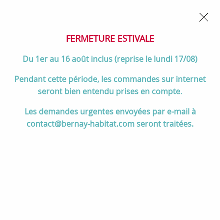
02 32 45 52 60
Contactez-nous
FERMETURE POUR CONGÉS DU 1er AU 16 AOÛT
- Service
client joignable du lundi au vendredi de 10h à 17h
FERMETURE ESTIVALE
0
Du 1er au 16 août inclus (reprise le lundi 17/08)
Pendant cette période, les commandes sur internet
seront bien entendu prises en compte.
Accueil
>
Salle de bain
>
Collection Decotec
>
Les demandes urgentes envoyées par e-mail à
Collection SIGNATURE
>
Plan Signature 121cm vernis déperlant /
contact@bernay-habitat.com seront traitées.
Laque au choix - DECOTEC Réf. 1823541