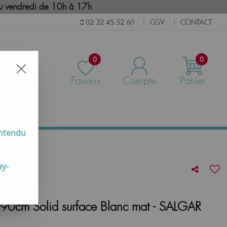
i au vendredi de 10h à 17h
CGV
CONTACT
02 32 45 52 60
|
|
0
0
Favoris
Compte
Panier
us
entendu
ay-
Q 90cm Solid surface Blanc mat - SALGAR