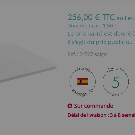
256
,
00
€
TTC
au lie
Dont écotaxe :
1,50
€
Le prix barré est donné à 
Il s'agit du prix public o
Réf. :
24727-salgar
Sur commande
3 à 8 sema