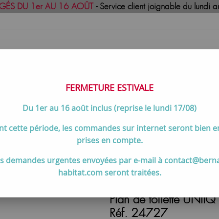
GÉS DU 1er AU 16 AOÛT
- Service client joignable du lund
FERMETURE ESTIVALE
Du 1er au 16 août inclus (reprise le lundi 17/08)
uisson
Meilleures ventes
Contactez-no
t cette période, les commandes sur internet seront bien 
surface Blanc mat - SALGAR Réf. 24727
prises en compte.
s demandes urgentes envoyées par e-mail à contact@bern
habitat.com seront traitées.
Plan de toilette UNII
Réf. 24727