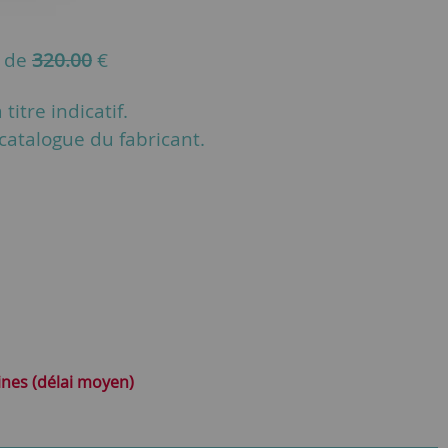
u de
320.00
€
titre indicatif.
u catalogue du fabricant.
ines (délai moyen)