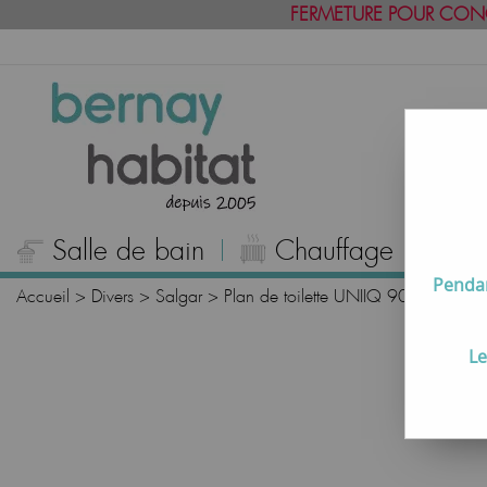
FERMETURE POUR CON
Salle de bain
Chauffage
C
Pendan
Accueil
>
Divers
>
Salgar
>
Plan de toilette UNIIQ 90cm Solid 
Le