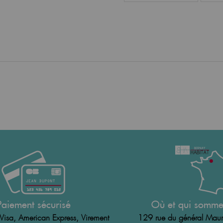
Paiement sécurisé
Où et qui somme
Visa, American Express, Virement
129 rue du général Maur